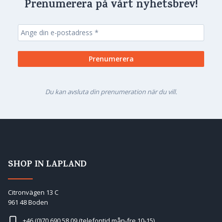
Prenumerera på vårt nyhetsbrev!
Du kan avsluta din prenumeration när du vill.
SHOP IN LAPLAND
Citronvägen 13 C
961 48 Boden
+46 (0)70 690 58 09
(telefontid mån-fre 10-15)