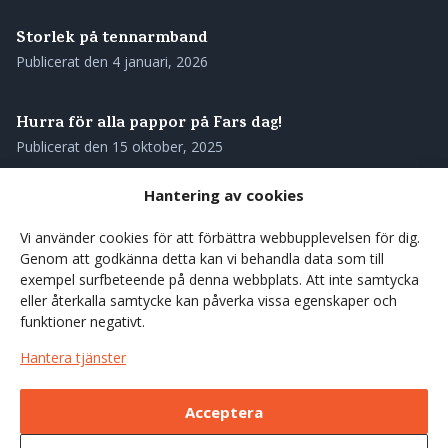
Storlek på tennarmband
Publicerat den
4 januari, 2026
Hurra för alla pappor på Fars dag!
Publicerat den
15 oktober, 2025
Hantering av cookies
Skötselråd för ditt tennarmband
Publicerat den
28 augusti, 2025
Vi använder cookies för att förbättra webbupplevelsen för dig.
Genom att godkänna detta kan vi behandla data som till
exempel surfbeteende på denna webbplats. Att inte samtycka
Våra tennarmband – genuint svenskt hantverk med
eller återkalla samtycke kan påverka vissa egenskaper och
rötterna i norr
funktioner negativt.
Publicerat den
27 augusti, 2025
Hantera tjänster
Förgyll sommarens kaffestunder med en träkåsa
Acceptera
Publicerat den
7 juni, 2025