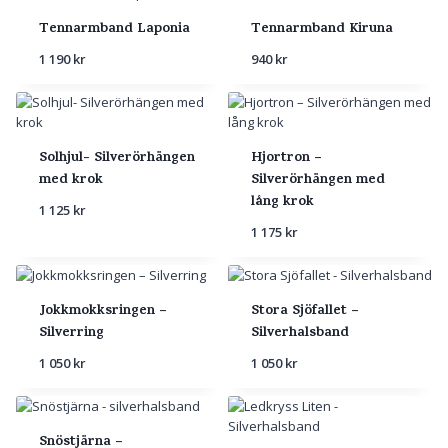
Tennarmband Laponia
Tennarmband Kiruna
1 190
kr
940
kr
Solhjul- Silverörhängen
Hjortron –
med krok
Silverörhängen med
lång krok
1 125
kr
1 175
kr
Jokkmokksringen –
Stora Sjöfallet –
Silverring
Silverhalsband
1 050
kr
1 050
kr
Snöstjärna –