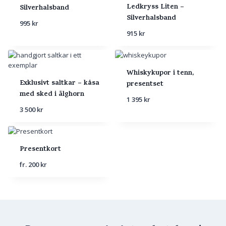
Ledkryss Liten –
Silverhalsband
Silverhalsband
995
kr
915
kr
Whiskykupor i tenn,
Exklusivt saltkar – kåsa
presentset
med sked i älghorn
1 395
kr
3 500
kr
Presentkort
fr.
200
kr