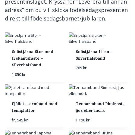
presentinslaget. Kryssa för “Leverera till annan
adress” om du vill skicka födelsedagspresenten
direkt till födelsedagsbarnet/jubilaren.
Snöstjärna Stor med
Snöstjärna Liten –
trekantsfäste –
Silverhalsband
Silverhalsband
769
kr
1 050
kr
Fjället – armband med
Tennarmband Rimfrost,
tennplattor
ljus eller mörk
fr.
945
kr
1 190
kr