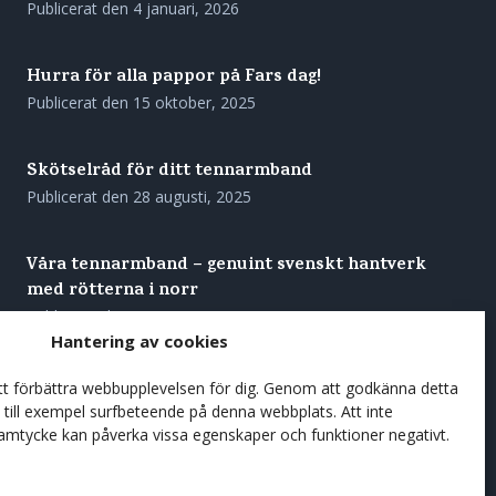
Publicerat den
4 januari, 2026
Hurra för alla pappor på Fars dag!
Publicerat den
15 oktober, 2025
Skötselråd för ditt tennarmband
Publicerat den
28 augusti, 2025
Våra tennarmband – genuint svenskt hantverk
med rötterna i norr
Publicerat den
27 augusti, 2025
Hantering av cookies
Förgyll sommarens kaffestunder med en
att förbättra webbupplevelsen för dig. Genom att godkänna detta
träkåsa
till exempel surfbeteende på denna webbplats. Att inte
samtycke kan påverka vissa egenskaper och funktioner negativt.
Publicerat den
7 juni, 2025