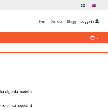
Hem
Om oss
Blogg
Logga in
0
ina handgjorda modeller
norrsken, så hoppas vi