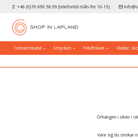
Skip
+46 (0)70 690 58 09 (telefontid mån-fre 10-15)
info@s
to
content
Tennarmband
Smycken
Friluftslivet
Kläder, sk
Örhängen i silver i ol
Vare sig du önskar nå