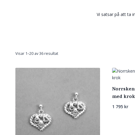
Vi satsar på att ta i
Sortera
Visar 1–20 av 36 resultat
efter
senaste
Norrskens
med krok
1 795
kr