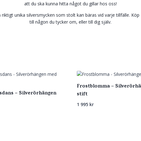
att du ska kunna hitta något du gillar hos oss!
n riktigt unika silversmycken som stolt kan bäras vid varje tillfälle. Köp 
till någon du tycker om, eller till dig själv.
Frostblomma – Silverörh
dans – Silverörhängen
stift
1 995
kr