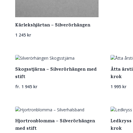
Kärlekshjärtan – Silverörhängen
1 245
kr
Skogsstjärna – Silverörhängen med
Åtta årst
stift
krok
fr.
1 945
kr
1 995
kr
Hjortronblomma – Silverörhängen
Ledkryss 
med stift
krok