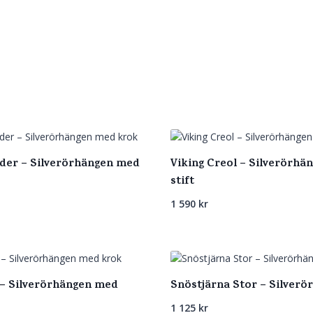
ider – Silverörhängen med
Viking Creol – Silverörhä
stift
1 590
kr
– Silverörhängen med
Snöstjärna Stor – Silverö
1 125
kr