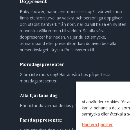
Doppresent
Baby shower, namnceremoni eller dop? I vår webshop
finns ett stort urval av vackra och personliga dopgåvor
och utsökt hantverk från norr, när du vill hälsa en ny liten
människa välkommen till världen. Se alla våra
doppresenter här nedan. Väljer du ett smycke,
tennarmband eller presentkort kan du även beställa
presentinslaget. Kryssa för “Leverera till…
Morsdagspresenter
Glöm inte mors dag! Här är våra tips på perfekta
morsdagspresenter.
Alla hjärtans dag
Vi använder cookies för 
Här hittar du värmande tips på gåvor till nära och kära.
kan vi behandla data som 
samtycka eller återkalla 
Farsdagspresenter
Hantera tjänster