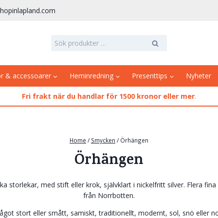
hopinlapland.com
Sök
Sök
efter:
or & accessoarer
Heminredning
Presenttips
Nyheter
Fri frakt när du handlar för 1500 kronor eller mer
.
Home
/
Smycken
/
Örhängen
Örhängen
ika storlekar, med stift eller krok, självklart i nickelfritt silver. Flera f
från Norrbotten.
got stort eller smått, samiskt, traditionellt, modernt, sol, snö eller 