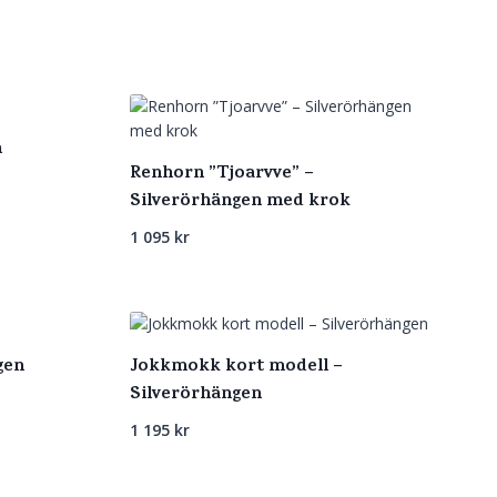
n
Renhorn ”Tjoarvve” –
Silverörhängen med krok
1 095
kr
gen
Jokkmokk kort modell –
Silverörhängen
1 195
kr