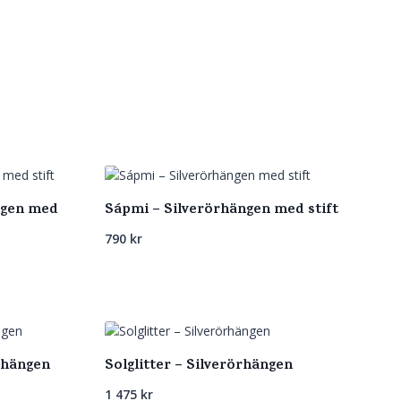
ngen med
Sápmi – Silverörhängen med stift
790
kr
rhängen
Solglitter – Silverörhängen
1 475
kr