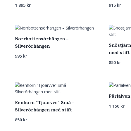
1 895
kr
915
kr
Norrbottensörhängen –
Snöstjärn
Silverörhängen
med stift
995
kr
850
kr
Pärlälven
Renhorn ”Tjoarvve” Små –
1 150
kr
Silverörhängen med stift
850
kr