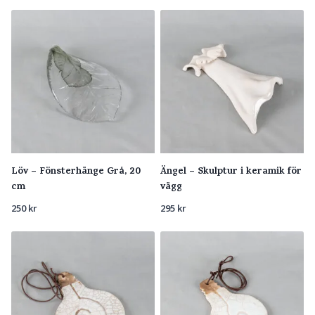
Löv – Fönsterhänge Grå, 20
Ängel – Skulptur i keramik för
cm
vägg
250
kr
295
kr