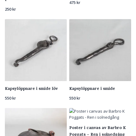
1
475
kr
250
kr
Kapsylöppnare i smide löv
Kapsylöppnare i smide
550
kr
550
kr
Poster i canvas av Barbro K
Poggats – Ren i solnedgång