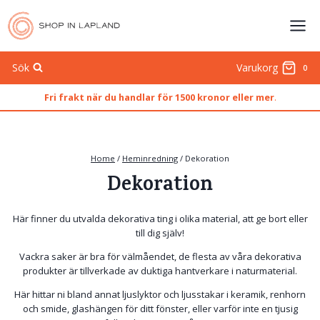
Skip
to
content
Sök
Varukorg
0
Fri frakt när du handlar för 1500 kronor eller mer
.
Home
/
Heminredning
/
Dekoration
Dekoration
Här finner du utvalda dekorativa ting i olika material, att ge bort eller
till dig själv!
Vackra saker är bra för välmåendet, de flesta av våra dekorativa
produkter är tillverkade av duktiga hantverkare i naturmaterial.
Här hittar ni bland annat ljuslyktor och ljusstakar i keramik, renhorn
och smide, glashängen för ditt fönster, eller varför inte en tjusig