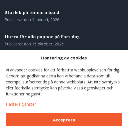
Storlek på tennarmband
Publicerat den
4 januari, 2026
Hurra för alla pappor på Fars dag!
Publicerat den
15 oktober, 2025
Hantering av cookies
Skötselråd för ditt tennarmband
Publicerat den
28 augusti, 2025
Vi använder cookies för att förbättra webbupplevelsen för dig.
Genom att godkänna detta kan vi behandla data som till
exempel surfbeteende på denna webbplats. Att inte samtycka
Våra tennarmband – genuint svenskt hantverk med
eller återkalla samtycke kan påverka vissa egenskaper och
rötterna i norr
funktioner negativt.
Publicerat den
27 augusti, 2025
Hantera tjänster
Förgyll sommarens kaffestunder med en träkåsa
Acceptera
Publicerat den
7 juni, 2025