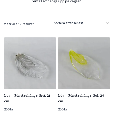
renfäll att hänga upp på väggen.
Sortera
Visar alla 12 resultat
efter
senaste
Löv – Fönsterhänge Grå, 21
Löv – Fönsterhänge Gul, 24
cm.
cm
250
kr
250
kr