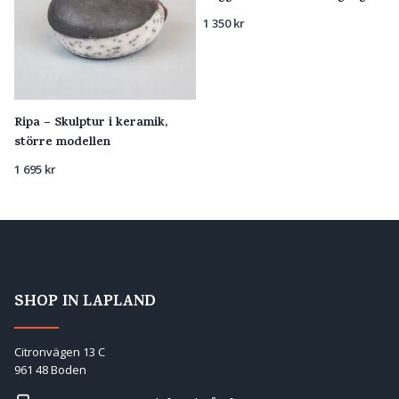
1 350
kr
Ripa – Skulptur i keramik,
större modellen
1 695
kr
SHOP IN LAPLAND
Citronvägen 13 C
961 48 Boden