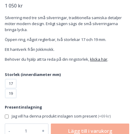
1 050
kr
Silverring med tre små silverringar, traditionella samiska detaljer
möter modern design. Enligt sägen sägs de små silverringarna
bringa lycka.
Öppen ring, något reglerbar, två storlekar 17 och 19 mm.
Ett hantverk från Jokkmokk.
Behöver du hjälp att ta reda på din ringstorlek,
klicka här
.
Storlek (innerdiameter mm)
17
19
Presentinslagning
Jag vill ha denna produkt inslagen som present
(
+69 kr
)
Jokkmokksringen
Lägg till i varukorg
-