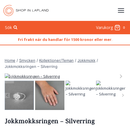
Skip
to
content
Sök
Varukorg
0
Fri frakt när du handlar för 1500 kronor eller mer
.
Home
/
Smycken
/
Kollektioner/Teman
/
Jokkmokk
/
Jokkmokksringen – Silverring
Jokkmokksringen – Silverring