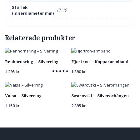
Storlek
17
,
19
(innerdiameter mm)
Relaterade produkter
Renhornsring – Silverring
Hjortron – Koppararmband
1 295
kr
1 390
kr
Betygsatt
5.00
av 5
Vaisa – Silverring
Swarovski – Silverörhängen
1 150
kr
2 395
kr