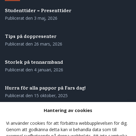
Studenttider = Presenttider
Publicerat den
3 maj, 2026
Tips på doppresenter
Publicerat den
26 mars, 2026
Storlek på tennarmband
Publicerat den
4 januari, 2026
Hurra för alla pappor på Fars dag!
Publicerat den
15 oktober, 2025
Hantering av cookies
Skötselråd för ditt tennarmband
Publicerat den
28 augusti, 2025
Vi använder cookies för att förbättra webbupplevelsen för dig.
Genom att godkänna detta kan vi behandla data som till
exempel surfbeteende på denna webbplats. Att inte samtycka