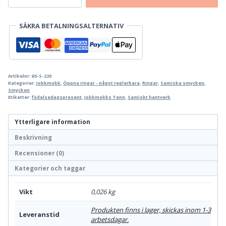
Silverring
mängd
SÄKRA BETALNINGSALTERNATIV
Artikelnr:
65-S-220
Kategorier:
Jokkmokk
,
Öppna ringar - något reglerbara
,
Ringar
,
Samiska smycken
,
Smycken
Etiketter:
födelsedagspresent
,
Jokkmokks Tenn
,
Samiskt hantverk
Ytterligare information
Beskrivning
Recensioner (0)
Kategorier och taggar
Vikt
0,026 kg
Produkten finns i lager, skickas inom 1-3
Leveranstid
arbetsdagar.