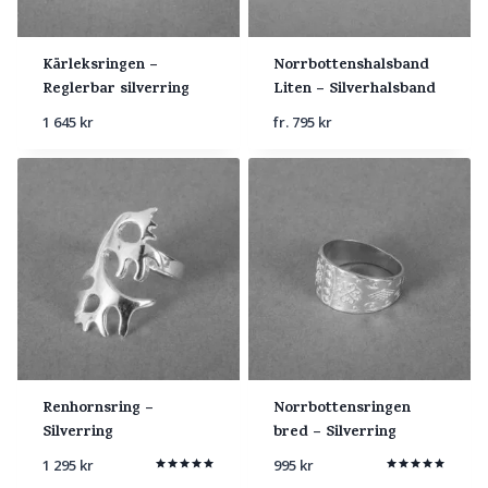
Kärleksringen –
Norrbottenshalsband
Reglerbar silverring
Liten – Silverhalsband
1 645
kr
fr.
795
kr
Renhornsring –
Norrbottensringen
Silverring
bred – Silverring
1 295
kr
995
kr
Betygsatt
Betygsatt