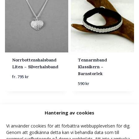
Norrbottenshalsband
Tennarmband
Liten – Silverhalsband
Klassikern –
Barnstorlek
fr.
795
kr
590
kr
Hantering av cookies
Den perfekta studentpresenten >>
Vi använder cookies för att förbättra webbupplevelsen för dig.
Genom att godkänna detta kan vi behandla data som till
exempel surfbeteende på denna webbplats. Att inte samtycka