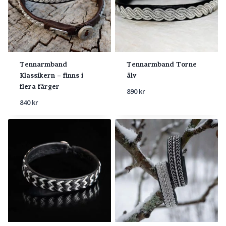
Tennarmband
Tennarmband Torne
Klassikern – finns i
älv
flera färger
890
kr
840
kr