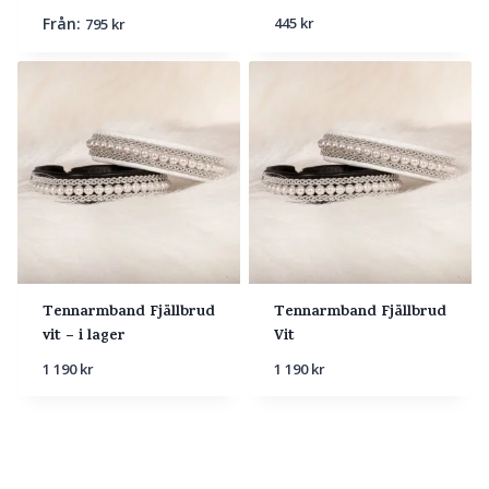
Från:
445
kr
795
kr
Tennarmband Fjällbrud
Tennarmband Fjällbrud
vit – i lager
Vit
1 190
kr
1 190
kr