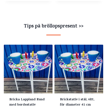
5.00
5.00
av 5
av 5
Tips på bröllopspresent >>
Bricka Lappland Rund
Brickstativ i stål, vitt,
med bordsstativ
för diameter 45 cm