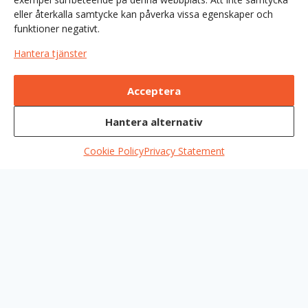
eller återkalla samtycke kan påverka vissa egenskaper och
funktioner negativt.
Hantera tjänster
Acceptera
Hantera alternativ
Cookie Policy
Privacy Statement
Sápmi – Silverörhängen
Träkåsa med skaft – ca
med stift
1,1 dl
790
kr
895
kr