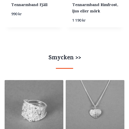
Tennarmband Fjäll
Tennarmband Rimfrost,
ljus eller mörk
990
kr
1 190
kr
Smycken >>