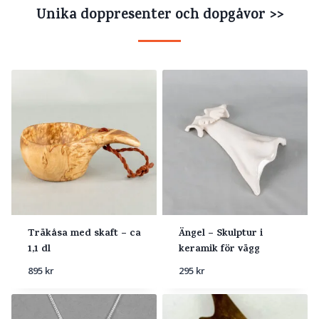
Unika doppresenter och dopgåvor >>
Träkåsa med skaft – ca
Ängel – Skulptur i
1,1 dl
keramik för vägg
895
kr
295
kr