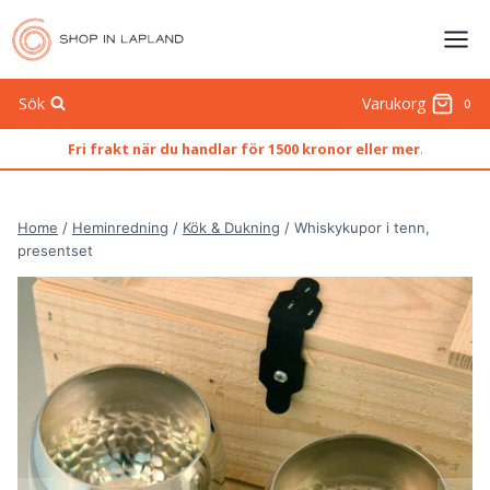
Skip
to
content
Sök
Varukorg
0
Fri frakt när du handlar för 1500 kronor eller mer
.
Home
/
Heminredning
/
Kök & Dukning
/
Whiskykupor i tenn,
presentset