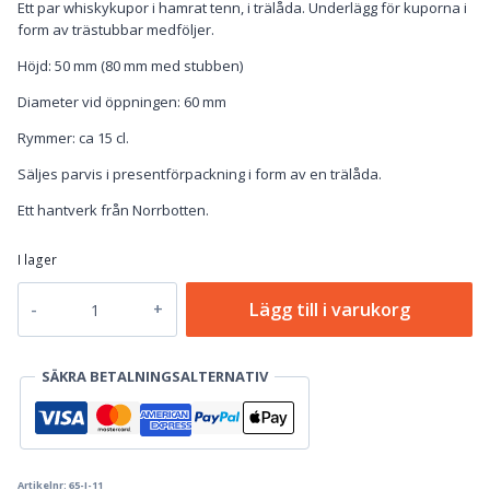
Ett par whiskykupor i hamrat tenn, i trälåda. Underlägg för kuporna i
form av trästubbar medföljer.
Höjd: 50 mm (80 mm med stubben)
Diameter vid öppningen: 60 mm
Rymmer: ca 15 cl.
Säljes parvis i presentförpackning i form av en trälåda.
Ett hantverk från Norrbotten.
I lager
Whiskykupor
Lägg till i varukorg
i
tenn,
presentset
SÄKRA BETALNINGSALTERNATIV
mängd
Artikelnr:
65-I-11