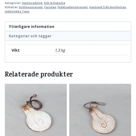
Kategorier:
Heminredning
,
Kök & Dukning
Etiketter:
bröllopspresent
,
Farsdag
,
födelsedagspresent
,
Hantverk från Norrbotten
,
Jokkmokks Tenn
Ytterligare information
Kategorier och taggar
Vikt
1,3 kg
Relaterade produkter