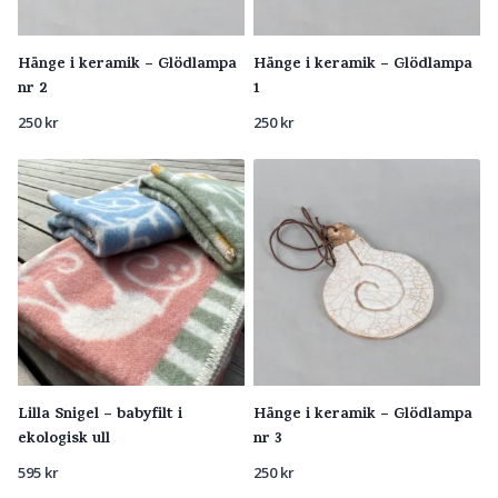
Hänge i keramik – Glödlampa
Hänge i keramik – Glödlampa
nr 2
1
250
kr
250
kr
Lilla Snigel – babyfilt i
Hänge i keramik – Glödlampa
ekologisk ull
nr 3
595
kr
250
kr