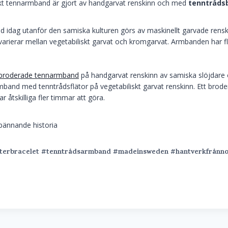
iskt tennarmband är gjort av handgarvat renskinn och med
tenntrådsb
 idag utanför den samiska kulturen görs av maskinellt garvade rensk
arierar mellan vegetabiliskt garvat och kromgarvat. Armbanden har f
broderade tennarmband
på handgarvat renskinn av samiska slöjdare 
band med tenntrådsflätor på vegetabiliskt garvat renskinn. Ett bro
r åtskilliga fler timmar att göra.
terbracelet
#tenntrådsarmband
#madeinsweden
#hantverkfrånno