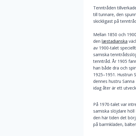
Tenntråden tillverka
till tunnare, den spu
skickligast på tenntrå
Mellan 1850 och 1900 f
den
læstadianska
väck
av 1900-talet speciel
samiska tenntrådsslöj
tenntråd. År 1905 fan
han både dra och spi
1925–1951. Hustrun Sy
dennes hustru Sanna (
idag åter är ett utve
På 1970-talet var int
samiska slöjdare höll
den här tiden det bör
på barmkläden, bälte