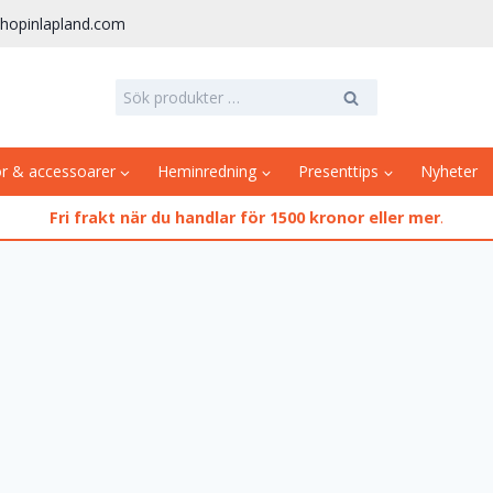
hopinlapland.com
Sök
Sök
efter:
or & accessoarer
Heminredning
Presenttips
Nyheter
Fri frakt när du handlar för 1500 kronor eller mer
.