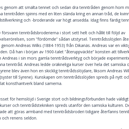
des genom att smälta tennet och sedan dra tenntråden genom horn med
nna tenntråden spinns med en liten slända kring en annan tråd, de kvi
dstillverkning och -broderande var högt ansedda. Idag finns färdig ten
örsvann tenntrådsbroderierna i stort sett helt och hållit till följd av
elserörelsen, som ”fördömde” sådan utstyrsel. Tenntrådsslöjden åter
lt genom Andreas Wilks (1884-1953) från Dikanäs. Andreas var en vikt
den. Då han i början av 1900-talet ”återuppväckte” konsten att tillv
n Andreas i sin mors gamla tenntrådsverktyg och började experimentera
nna tenntråd. Andreas ledde oräkneliga kurser över hela det samiska
rene blev även hon en skicklig tenntrådsslöjdare, liksom Andreas Wil
syster till Syrene). Kunskapen om tenntrådsslöjden spreds på nytt o
cklat konsthantverk bland samerna.
resset för hemslöjd i Sverige stort och bildningsförbunden hade väldig
 kurser och tenntrådstekniken spreds utanför den samiska kulturen. 
jade att göras armband med tenntrådsbroderi tidigare återfanns tenn
n och renens seldon.