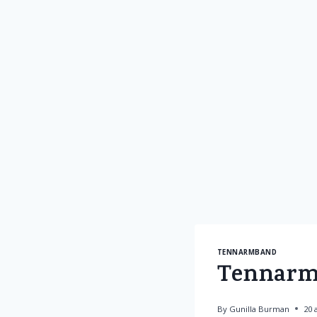
TENNARMBAND
Tennarmb
By
Gunilla Burman
20 