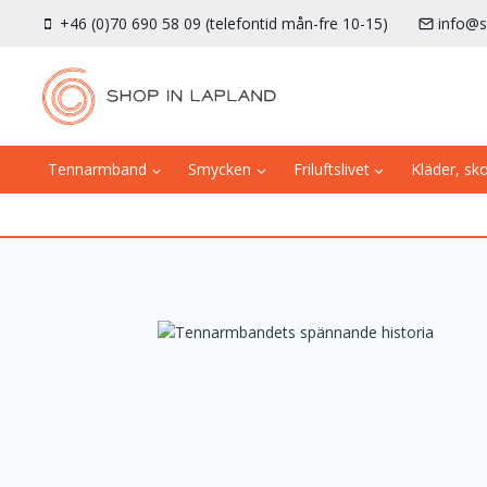
Skip
+46 (0)70 690 58 09 (telefontid mån-fre 10-15)
info@s
to
content
Tennarmband
Smycken
Friluftslivet
Kläder, sk