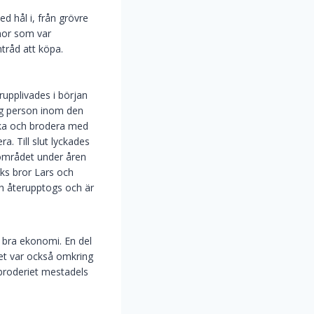
 hål i, från grövre
nnor som var
ntråd att köpa.
upplivades i början
ig person inom den
erka och brodera med
. Till slut lyckades
 området under åren
ks bror Lars och
ch återupptogs och är
t bra ekonomi. En del
Det var också omkring
broderiet mestadels