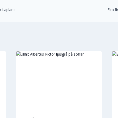
ring
in Lapland
Fira 