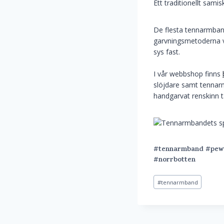
Ett traditionellt sam
De flesta tennarmband
garvningsmetoderna v
sys fast.
I vår webbshop finns
slöjdare samt tennarm
handgarvat renskinn ta
#tennarmband
#pew
#norrbotten
Post
#
tennarmband
Tags: