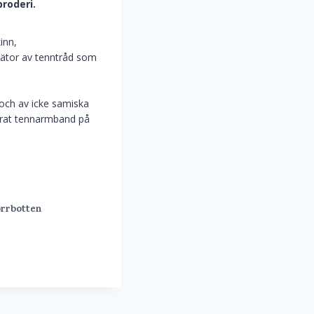
roderi.
inn,
lätor av tenntråd som
och av icke samiska
derat tennarmband på
rrbotten