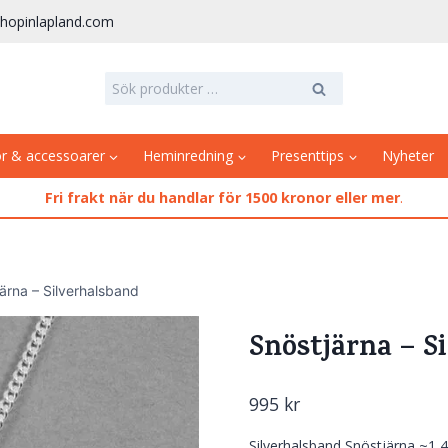
hopinlapland.com
Sök
Sök
efter:
or & accessoarer
Heminredning
Presenttips
Nyheter
Fri frakt när du handlar för 1500 kronor eller mer
.
ärna – Silverhalsband
Snöstjärna – S
995
kr
Silverhalsband Snöstjärna ~1,