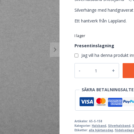
Silverhänge med handgraverat 
Ett hantverk från Lappland.
I lager
Presentinslagning
Jag vill ha denna produkt 
Snöstjärna
-
Silverhalsband
mängd
SÄKRA BETALNINGSALTE
Artikelnr:
65-S-158
Kategorier:
Halsband
,
Silverhalsband
,
Etiketter:
alla hjärtansdag
,
födelsedags