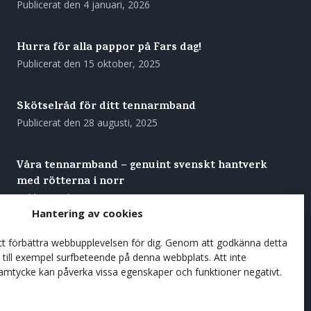
Publicerat den
4 januari, 2026
Hurra för alla pappor på Fars dag!
Publicerat den
15 oktober, 2025
Skötselråd för ditt tennarmband
Publicerat den
28 augusti, 2025
Våra tennarmband – genuint svenskt hantverk
med rötterna i norr
Publicerat den
27 augusti, 2025
Hantering av cookies
Förgyll sommarens kaffestunder med en
att förbättra webbupplevelsen för dig. Genom att godkänna detta
träkåsa
till exempel surfbeteende på denna webbplats. Att inte
samtycke kan påverka vissa egenskaper och funktioner negativt.
Publicerat den
7 juni, 2025