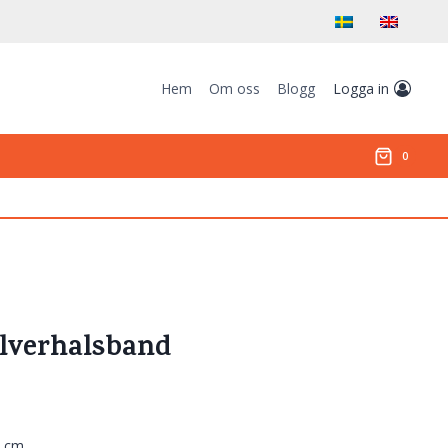
Hem
Om oss
Blogg
Logga in
0
ilverhalsband
4 cm.