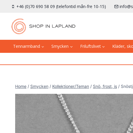
Skip
+46 (0)70 690 58 09 (telefontid mån-fre 10-15)
info@s
to
content
Tennarmband
Smycken
Friluftslivet
Kläder, sk
Home
/
Smycken
/
Kollektioner/Teman
/
Snö, frost, is
/
Snöstj