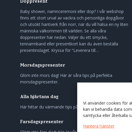
Doppresent
Baby shower, namnceremoni eller dop? I vår webshop
finns ett stort urval av vackra och personliga dopgåvor
och utsökt hantverk från norr, när du vill hälsa en ny liten
människa välkommen till världen. Se alla våra
doppresenter här nedan. Väljer du ett smycke,
tennarmband eller presentkort kan du även beställa
presentinslaget. Kryssa för “Leverera till…
Morsdagspresenter
Glöm inte mors dag! Här är våra tips på perfekta
morsdagspresenter.
Alla hjärtans dag
Vi använder cookies för 
Här hittar du värmande tips på gåvor till nära och kära.
kan vi behandla data som 
samtycka eller återkalla 
Farsdagspresenter
Hantera tjänster
Glöm inte fars dag! Här är våra tips på perfekta