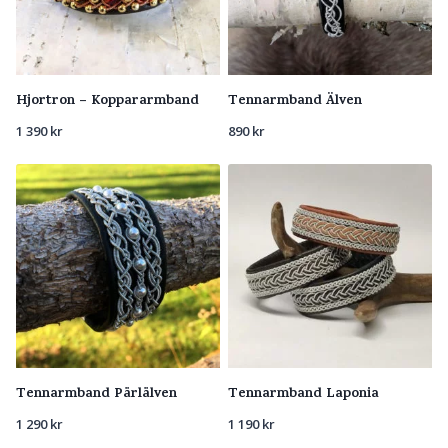
Hjortron – Koppararmband
Tennarmband Älven
1 390
kr
890
kr
Tennarmband Pärlälven
Tennarmband Laponia
1 290
kr
1 190
kr