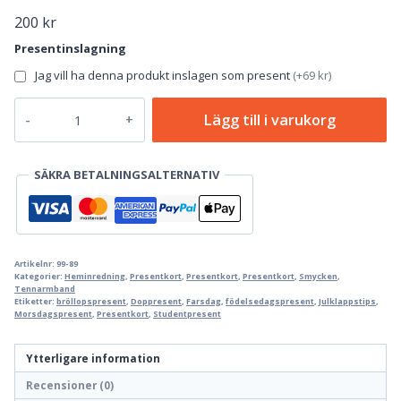
200
kr
Presentinslagning
Jag vill ha denna produkt inslagen som present
(
+69 kr
)
Presentkort
Lägg till i varukorg
mängd
SÄKRA BETALNINGSALTERNATIV
Artikelnr:
99-89
Kategorier:
Heminredning
,
Presentkort
,
Presentkort
,
Presentkort
,
Smycken
,
Tennarmband
Etiketter:
bröllopspresent
,
Doppresent
,
Farsdag
,
födelsedagspresent
,
Julklappstips
,
Morsdagspresent
,
Presentkort
,
Studentpresent
Ytterligare information
Recensioner (0)