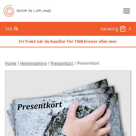
Skip
to
content
Sök
Varukorg
0
Fri frakt när du handlar för 1500 kronor eller mer
.
Home
/
Heminredning
/
Presentkort
/
Presentkort