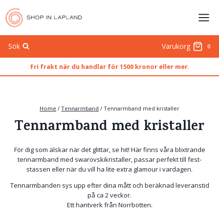
Skip
to
content
Sök
Varukorg
0
Fri frakt när du handlar för 1500 kronor eller mer
.
Home
/
Tennarmband
/
Tennarmband med kristaller
Tennarmband med kristaller
För dig som älskar när det glittar, se hit! Här finns våra blixtrande
tennarmband med swarovskikristaller, passar perfekt till fest-
stassen eller när du vill ha lite extra glamour i vardagen.
Tennarmbanden sys upp efter dina mått och beräknad leveranstid
på ca 2 veckor.
Ett hantverk från Norrbotten.