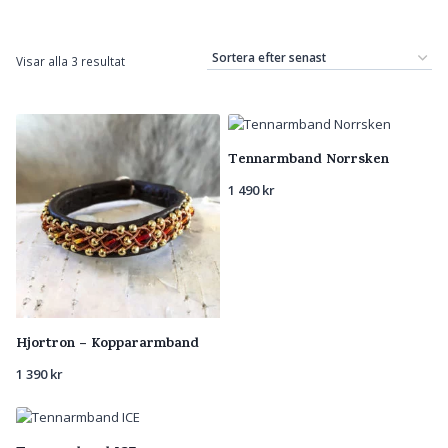
Sortera
Visar alla 3 resultat
efter
senaste
Tennarmband Norrsken
1 490
kr
Hjortron – Koppararmband
1 390
kr