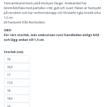
Tennarmband med Luleå Hockyes färger. Armbandet har
tenntrådsfläta med pärlsilke i rött, gult och svart. Flätan är fastsydd
på renskinn och har renhornsknapp och förstärkt ögla, bredd cirka
1,2 cm.
Ett hantverk från Norrbotten.
OBS!
För rätt storlek, mät omkretsen runt handleden enligt bild
och lägg sedan till 1,5 cm.
Storlek (cm)
16
16,5
17
17,5
18
18,5
19