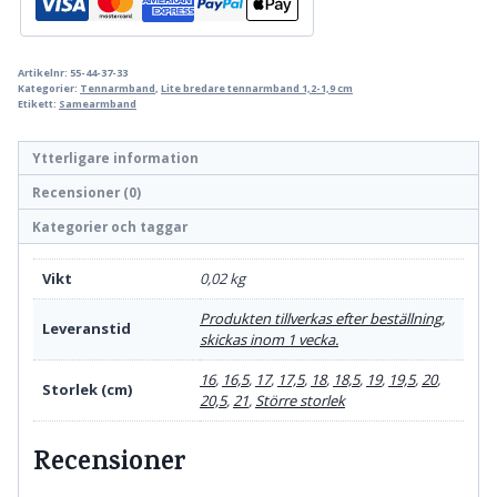
Artikelnr:
55-44-37-33
Kategorier:
Tennarmband
,
Lite bredare tennarmband 1,2-1,9 cm
Etikett:
Samearmband
Ytterligare information
Recensioner (0)
Kategorier och taggar
Vikt
0,02 kg
Produkten tillverkas efter beställning,
Leveranstid
skickas inom 1 vecka.
16
,
16,5
,
17
,
17,5
,
18
,
18,5
,
19
,
19,5
,
20
,
Storlek (cm)
20,5
,
21
,
Större storlek
Recensioner