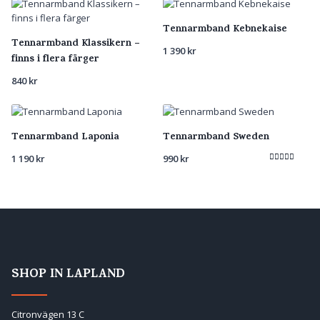
Tennarmband Kebnekaise
Tennarmband Klassikern –
1 390
kr
finns i flera färger
840
kr
Tennarmband Laponia
Tennarmband Sweden
1 190
kr
990
kr
Betygsatt
5.00
av 5
SHOP IN LAPLAND
Citronvägen 13 C