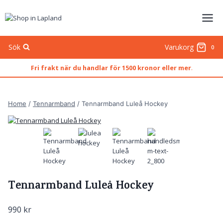
Skip
to
content
Sök
Varukorg
0
Fri frakt när du handlar för 1500 kronor eller mer
.
Home
/
Tennarmband
/
Tennarmband Luleå Hockey
Tennarmband Luleå Hockey
990
kr