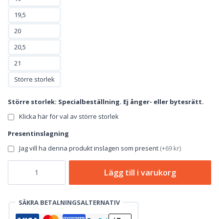
19,5
20
20,5
21
Större storlek
Större storlek: Specialbeställning. Ej ånger- eller bytesrätt.
Klicka här för val av större storlek
Presentinslagning
Jag vill ha denna produkt inslagen som present
(
+69 kr
)
Tennarmband
Lägg till i varukorg
Luleå
Hockey
mängd
SÄKRA BETALNINGSALTERNATIV