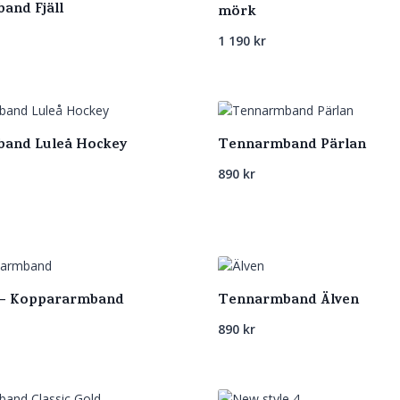
and Fjäll
mörk
1 190
kr
and Luleå Hockey
Tennarmband Pärlan
890
kr
 – Koppararmband
Tennarmband Älven
890
kr