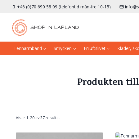
Skip
+46 (0)70 690 58 09 (telefontid mån-fre 10-15)
info@s
to
content
Tennarmband
Smycken
Friluftslivet
Kläder, sk
Produkten till
Sortera
Visar 1–20 av 37 resultat
efter
senaste