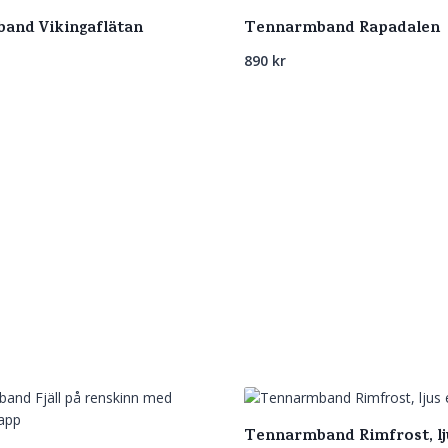
and Vikingaflätan
Tennarmband Rapadalen
890
kr
Tennarmband Rimfrost, lju