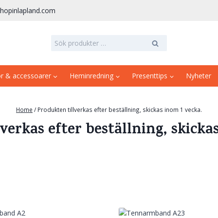
hopinlapland.com
Sök
Sök
efter:
or & accessoarer
Heminredning
Presenttips
Nyheter
Home
/
Produkten tillverkas efter beställning, skickas inom 1 vecka.
verkas efter beställning, skicka