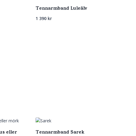
Tennarmband Luleälv
1 390
kr
s eller
Tennarmband Sarek