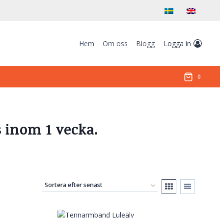
Hem
Om oss
Blogg
Logga in
0
s inom 1 vecka.