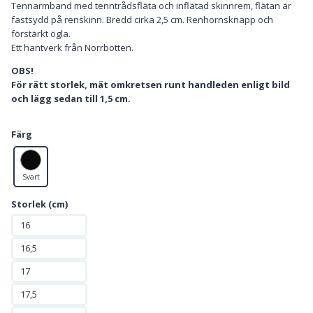
Tennarmband med tenntrådsfläta och inflätad skinnrem, flätan är
fastsydd på renskinn. Bredd cirka 2,5 cm. Renhornsknapp och
förstärkt ögla.
Ett hantverk från Norrbotten.
OBS!
För rätt storlek, mät omkretsen runt handleden enligt bild
och lägg sedan till 1,5 cm.
Färg
Svart
Storlek (cm)
16
16,5
17
17,5