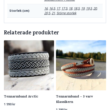
16
,
16,5
,
17
,
17,5
,
18
,
18,5
,
19
,
19,5
,
20
,
Storlek (cm)
20,5
,
21
,
Större storlek
Relaterade produkter
Tennarmband Arctic
Tennarmband – 3 varv
Klassikern
1 990
kr
1 390
kr