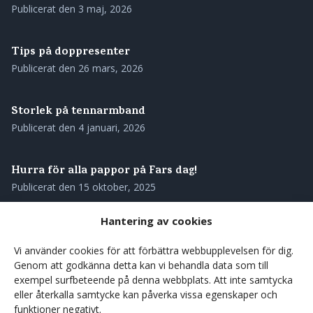
Publicerat den
3 maj, 2026
Tips på doppresenter
Publicerat den
26 mars, 2026
Storlek på tennarmband
Publicerat den
4 januari, 2026
Hurra för alla pappor på Fars dag!
Publicerat den
15 oktober, 2025
Hantering av cookies
Skötselråd för ditt tennarmband
Publicerat den
28 augusti, 2025
Vi använder cookies för att förbättra webbupplevelsen för dig.
Genom att godkänna detta kan vi behandla data som till
exempel surfbeteende på denna webbplats. Att inte samtycka
Våra tennarmband – genuint svenskt hantverk med
eller återkalla samtycke kan påverka vissa egenskaper och
rötterna i norr
funktioner negativt.