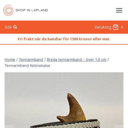
Skip
to
content
Sök
Varukorg
0
Fri frakt när du handlar för 1500 kronor eller mer
.
Home
/
Tennarmband
/
Breda tennarmband - över 1,9 cm
/
Tennarmband Kebnekaise