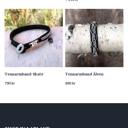
Tennarmband Skate
Tennarmband Älven
790
kr
890
kr