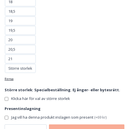
18
18,5
19
19,5
20
20,5
21
Större storlek
Rensa
Större storlek: Specialbeställning. Ej ånger- eller bytesrätt.
Klicka här för val av större storlek
Presentinslagning
Jag vill ha denna produkt inslagen som present
(
+69 kr
)
Tennarmband