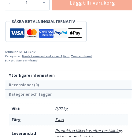
Lägg till i varukorg
Kebnekaise
mängd
SÄKRA BETALNINGSALTERNATIV
Artikelnr:
55-44-37-17
Kategorier:
Breda tennarmband - över 1,9 cm
,
Tennarmband
Etikett:
Samearmband
Ytterligare information
Recensioner (0)
Kategorier och taggar
Vikt
0,02 kg
Färg
Svart
Produkten tillverkas efter beställning,
Leveranstid
skickas inom 1 vecka.