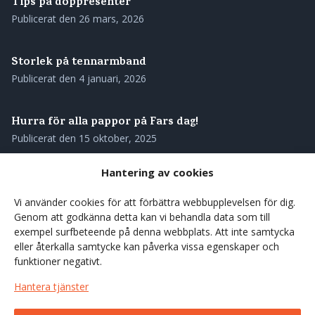
Tips på doppresenter
Publicerat den
26 mars, 2026
Storlek på tennarmband
Publicerat den
4 januari, 2026
Hurra för alla pappor på Fars dag!
Publicerat den
15 oktober, 2025
Hantering av cookies
Skötselråd för ditt tennarmband
Publicerat den
28 augusti, 2025
Vi använder cookies för att förbättra webbupplevelsen för dig.
Genom att godkänna detta kan vi behandla data som till
exempel surfbeteende på denna webbplats. Att inte samtycka
Våra tennarmband – genuint svenskt hantverk med
eller återkalla samtycke kan påverka vissa egenskaper och
rötterna i norr
funktioner negativt.
Publicerat den
27 augusti, 2025
Hantera tjänster