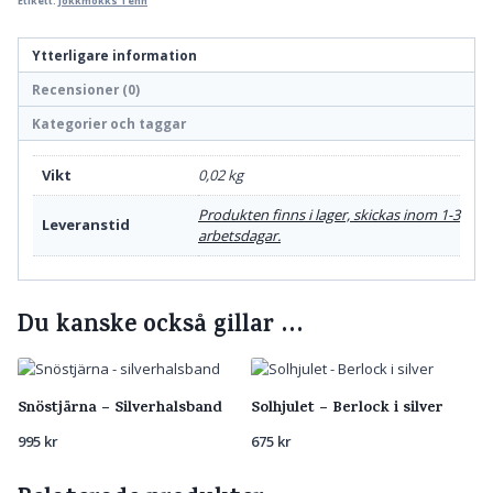
Etikett:
Jokkmokks Tenn
Ytterligare information
Recensioner (0)
Kategorier och taggar
Vikt
0,02 kg
Produkten finns i lager, skickas inom 1-3
Leveranstid
arbetsdagar.
Du kanske också gillar …
Snöstjärna – Silverhalsband
Solhjulet – Berlock i silver
995
kr
675
kr