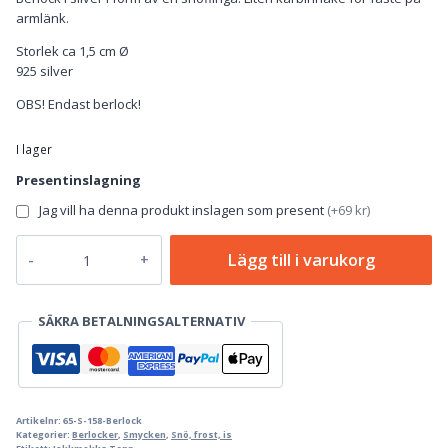
armlänk.
Storlek ca 1,5 cm Ø
925 silver
OBS! Endast berlock!
I lager
Presentinslagning
Jag vill ha denna produkt inslagen som present
(
+69 kr
)
Snöstjärna
Lägg till i varukorg
-
Berlock
i
SÄKRA BETALNINGSALTERNATIV
silver
mängd
Artikelnr:
65-S-158-Berlock
Kategorier:
Berlocker
,
Smycken
,
Snö, frost, is