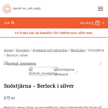
Skip
to
content
Sök
Varukorg
0
Fri frakt när du handlar för 1500 kronor eller mer
.
Home
/
Smycken
/
Armband och berlocker
/
Berlocker
/
Snöstjärna
– Berlock i silver
Snöstjärna – Berlock i silver
675
kr
Berlock i silver i form av en snöflinga. Liten karbinhake för fäste på