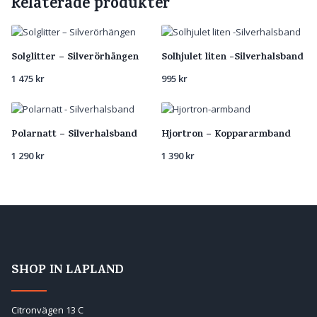
Relaterade produkter
Solglitter – Silverörhängen
Solhjulet liten -Silverhalsband
1 475
kr
995
kr
Polarnatt – Silverhalsband
Hjortron – Koppararmband
1 290
kr
1 390
kr
SHOP IN LAPLAND
Citronvägen 13 C