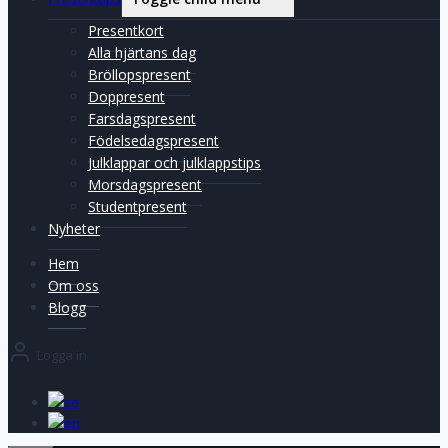
Presentkort
Alla hjärtans dag
Bröllopspresent
Doppresent
Farsdagspresent
Födelsedagspresent
Julklappar och julklappstips
Morsdagspresent
Studentpresent
Nyheter
Hem
Om oss
Blogg
Logga in
se
en