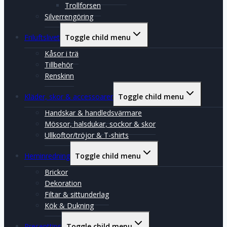
Trollforsen
Silverrengöring
Friluftslivet
Toggle child menu
Kåsor i trä
Tillbehör
Renskinn
Kläder, skor & accessoarer
Toggle child menu
Handskar & handledsvärmare
Mössor, halsdukar, sockor & skor
Ullkoftor/tröjor & T-shirts
Heminredning
Toggle child menu
Brickor
Dekoration
Filtar & sittunderlag
Kök & Dukning
Presenttips
Toggle child menu