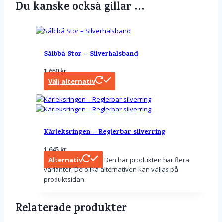
Du kanske också gillar …
Sålbbå Stor – Silverhalsband
1 650
kr
Välj alternativ
Kärleksringen – Reglerbar silverring
1 645
kr
Alternativ
Den här produkten har flera
varianter. De olika alternativen kan väljas på
produktsidan
Relaterade produkter