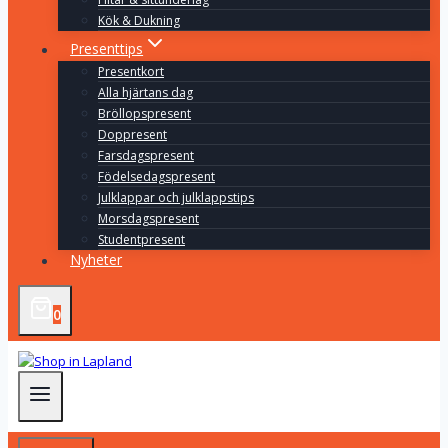
Kök & Dukning
Presenttips
Presentkort
Alla hjärtans dag
Bröllopspresent
Doppresent
Farsdagspresent
Födelsedagspresent
Julklappar och julklappstips
Morsdagspresent
Studentpresent
Nyheter
0