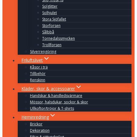
Solglitter
Solhjulet
Stora Sjöfallet
Storforsen
Sålbbå
Tornedalssmycken
Trollforsen
Silverrengöring
Friluftslivet
Kåsor i trä
Tillbehör
Renskinn
Kläder, skor & accessoarer
Handskar & handledsvärmare
Mössor, halsdukar, sockor & skor
Ullkoftor/tröjor & T-shirts
Heminredning
Brickor
Dekoration
Filtar & sittunderlag