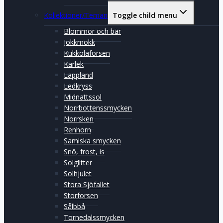
Kollektioner/Teman
Toggle child menu
Blommor och bär
Jokkmokk
Kukkolaforsen
Kärlek
Lappland
Ledkryss
Midnattssol
Norrbottenssmycken
Norrsken
Renhorn
Samiska smycken
Snö, frost, is
Solglitter
Solhjulet
Stora Sjöfallet
Storforsen
Sålbbå
Tornedalssmycken