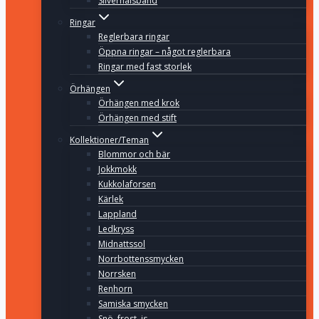
Silverhalsband
Ringar
Reglerbara ringar
Öppna ringar – något reglerbara
Ringar med fast storlek
Örhängen
Örhängen med krok
Örhängen med stift
Kollektioner/Teman
Blommor och bär
Jokkmokk
Kukkolaforsen
Kärlek
Lappland
Ledkryss
Midnattssol
Norrbottenssmycken
Norrsken
Renhorn
Samiska smycken
Snö, frost, is