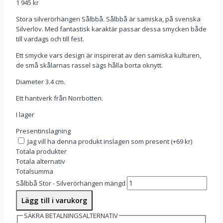
1 945
kr
Stora silverörhängen Sålbbå. Sålbbå är samiska, på svenska
Silverlöv. Med fantastisk karaktär passar dessa smycken både
till vardags och till fest.
Ett smycke vars design är inspirerat av den samiska kulturen,
de små skålarnas rassel sägs hålla borta oknytt.
Diameter 3.4 cm.
Ett hantverk från Norrbotten.
I lager
Presentinslagning
Jag vill ha denna produkt inslagen som present
(
+69 kr
)
Totala produkter
Totala alternativ
Totalsumma
Sålbbå Stor - Silverörhängen mängd
Lägg till i varukorg
SÄKRA BETALNINGSALTERNATIV