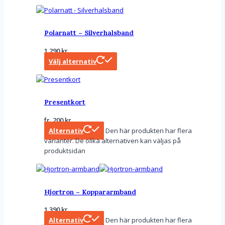
Polarnatt – Silverhalsband
1 290
kr
Välj alternativ
Presentkort
fr.
200
kr
Alternativ
Den här produkten har flera
varianter. De olika alternativen kan väljas på
produktsidan
Hjortron – Koppararmband
1 390
kr
Alternativ
Den här produkten har flera