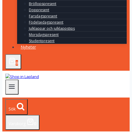
Bröllopspresent
Doppresent
Farsdagspresent
Födelsedagspresent
Julklappar och julklappstips
Morsdagspresent
Studentpresent
Nyheter
0
Sök
Varukorg
0