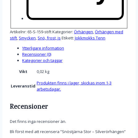
Artikelnr:
65-S-159-stift
Kategorier:
Örhängen
,
Örhängen med
stift
,
Smycken
,
Snö, frost, is
Etikett:
Jokkmokks Tenn
Ytterligare information
Recensioner (0)
Kategorier och taggar
Vikt
0,02 kg
Produkten finns i lager, skickas inom 1-3
Leveranstid
arbetsdagar.
Recensioner
Det finns inga recensioner än.
Bli först med att recensera ”Snöstjärna Stor – Silverörhängen”