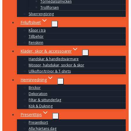
Tornedalssmycken
Trollforsen
Silverrengöring
Friluftslivet
Kåsor i trä
Tillbehör
Renskinn
Kläder, skor & accessoarer
Handskar & handledsvärmare
Mössor, halsdukar, sockor & skor
Ullkoftor/tröjor & T-shirts
Heminredning
Brickor
Dekoration
Filtar & sittunderlag
Kök & Dukning
Presenttips
Presentkort
Alla hjärtans dag