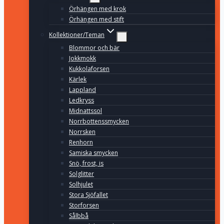
Örhängen med krok
Örhängen med stift
Kollektioner/Teman
Blommor och bär
Jokkmokk
Kukkolaforsen
Kärlek
Lappland
Ledkryss
Midnattssol
Norrbottenssmycken
Norrsken
Renhorn
Samiska smycken
Snö, frost, is
Solglitter
Solhjulet
Stora Sjöfallet
Storforsen
Sålbbå