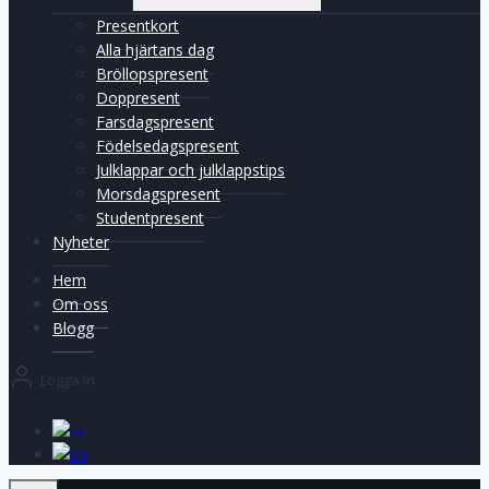
Presentkort
Alla hjärtans dag
Bröllopspresent
Doppresent
Farsdagspresent
Födelsedagspresent
Julklappar och julklappstips
Morsdagspresent
Studentpresent
Nyheter
Hem
Om oss
Blogg
Logga in
se
en