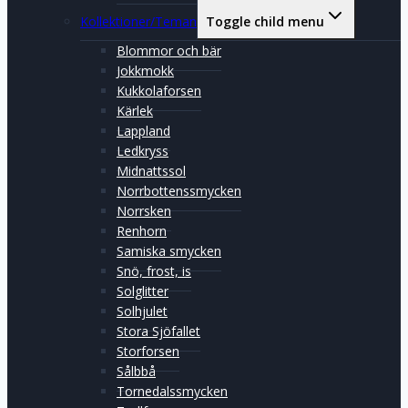
Kollektioner/Teman
Toggle child menu
Blommor och bär
Jokkmokk
Kukkolaforsen
Kärlek
Lappland
Ledkryss
Midnattssol
Norrbottenssmycken
Norrsken
Renhorn
Samiska smycken
Snö, frost, is
Solglitter
Solhjulet
Stora Sjöfallet
Storforsen
Sålbbå
Tornedalssmycken