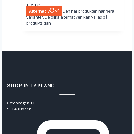
1 050
kr
Alternativ
Den här produkten har flera
varianter. De olika alternativen kan väljas på
produktsidan
SHOP IN LAPLAND
Citronvägen 13 C
961 48 Boden