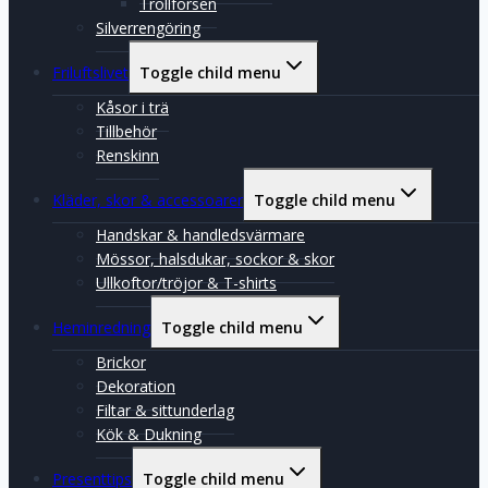
Trollforsen
Silverrengöring
Friluftslivet
Toggle child menu
Kåsor i trä
Tillbehör
Renskinn
Kläder, skor & accessoarer
Toggle child menu
Handskar & handledsvärmare
Mössor, halsdukar, sockor & skor
Ullkoftor/tröjor & T-shirts
Heminredning
Toggle child menu
Brickor
Dekoration
Filtar & sittunderlag
Kök & Dukning
Presenttips
Toggle child menu