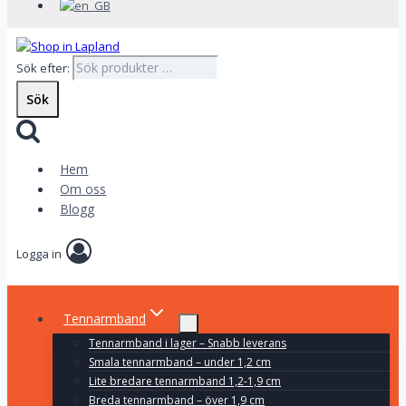
Sök efter:
Sök
Hem
Om oss
Blogg
Logga in
Tennarmband
Tennarmband i lager – Snabb leverans
Smala tennarmband – under 1,2 cm
Lite bredare tennarmband 1,2-1,9 cm
Breda tennarmband – över 1,9 cm