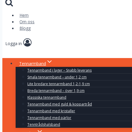
Hem
Om oss
Blogg
Logga in
Tennarmband
Tennarmband i lager – Snabb leverans
Smala tennarmband – under 1,2 cm
Lite bredare tennarmband 1,2-1,9 cm
Breda tennarmband – över 1,9 cm
Klassiska tennarmband
Tennarmband med guld & koppartråd
Tennarmband med kristaller
Tennarmband med pärlor
Tenntrådshalsband