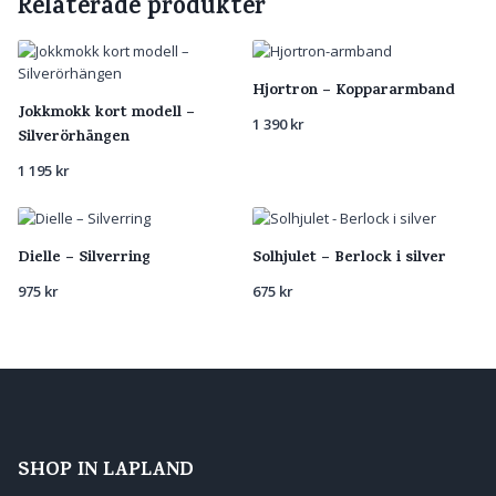
Relaterade produkter
Hjortron – Koppararmband
Jokkmokk kort modell –
1 390
kr
Silverörhängen
1 195
kr
Dielle – Silverring
Solhjulet – Berlock i silver
975
kr
675
kr
SHOP IN LAPLAND