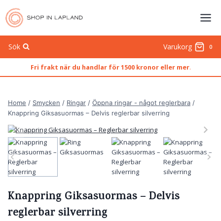
Skip
to
content
Sök
Varukorg
0
Fri frakt när du handlar för 1500 kronor eller mer
.
Home
/
Smycken
/
Ringar
/
Öppna ringar - något reglerbara
/
Knappring Giksasuormas – Delvis reglerbar silverring
Knappring Giksasuormas – Delvis
reglerbar silverring