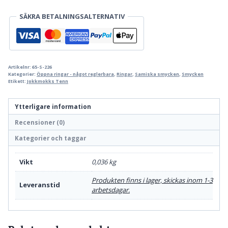
Delvis
SÄKRA BETALNINGSALTERNATIV
reglerbar
silverring
mängd
Artikelnr:
65-S-226
Kategorier:
Öppna ringar - något reglerbara
,
Ringar
,
Samiska smycken
,
Smycken
Etikett:
Jokkmokks Tenn
Ytterligare information
Recensioner (0)
Kategorier och taggar
Vikt
0,036 kg
Produkten finns i lager, skickas inom 1-3
Leveranstid
arbetsdagar.