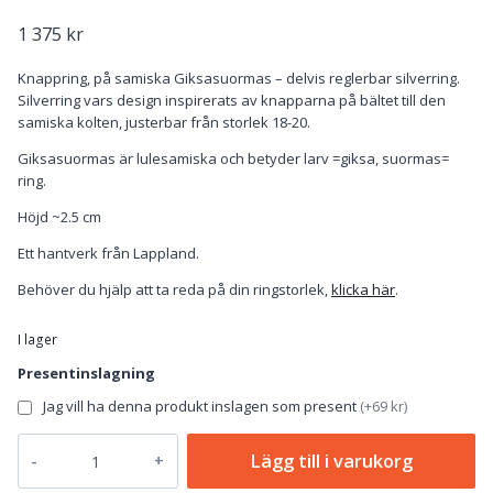
1 375
kr
Knappring, på samiska Giksasuormas – delvis reglerbar silverring.
Silverring vars design inspirerats av knapparna på bältet till den
samiska kolten, justerbar från storlek 18-20.
Giksasuormas är lulesamiska och betyder larv =giksa, suormas=
ring.
Höjd ~2.5 cm
Ett hantverk från Lappland.
Behöver du hjälp att ta reda på din ringstorlek,
klicka här
.
I lager
Presentinslagning
Jag vill ha denna produkt inslagen som present
(
+69 kr
)
Knappring
Lägg till i varukorg
Giksasuormas
-