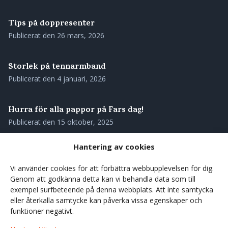
Tips på doppresenter
Publicerat den
26 mars, 2026
Storlek på tennarmband
Publicerat den
4 januari, 2026
Hurra för alla pappor på Fars dag!
Publicerat den
15 oktober, 2025
Hantering av cookies
Skötselråd för ditt tennarmband
Publicerat den
28 augusti, 2025
Vi använder cookies för att förbättra webbupplevelsen för dig.
Genom att godkänna detta kan vi behandla data som till
exempel surfbeteende på denna webbplats. Att inte samtycka
Våra tennarmband – genuint svenskt hantverk med
eller återkalla samtycke kan påverka vissa egenskaper och
rötterna i norr
funktioner negativt.
Publicerat den
27 augusti, 2025