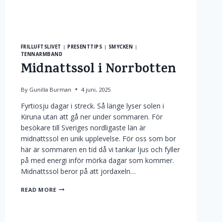
FRILLUFTSLIVET
|
PRESENTTIPS
|
SMYCKEN
|
TENNARMBAND
Midnattssol i Norrbotten
By
Gunilla Burman
4 juni, 2025
Fyrtiosju dagar i streck. Så länge lyser solen i
Kiruna utan att gå ner under sommaren. För
besökare till Sveriges nordligaste län är
midnattssol en unik upplevelse. För oss som bor
här är sommaren en tid då vi tankar ljus och fyller
på med energi inför mörka dagar som kommer.
Midnattssol beror på att jordaxeln…
MIDNATTSSOL
READ MORE
I
NORRBOTTEN