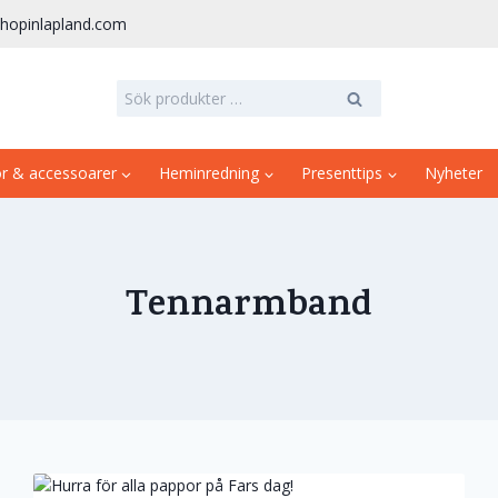
hopinlapland.com
Sök
Sök
efter:
or & accessoarer
Heminredning
Presenttips
Nyheter
Tennarmband