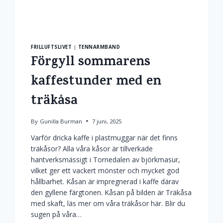
FRILLUFTSLIVET
|
TENNARMBAND
Förgyll sommarens
kaffestunder med en
träkåsa
By
Gunilla Burman
7 juni, 2025
Varför dricka kaffe i plastmuggar när det finns
träkåsor? Alla våra kåsor är tillverkade
hantverksmässigt i Tornedalen av björkmasur,
vilket ger ett vackert mönster och mycket god
hållbarhet. Kåsan är impregnerad i kaffe därav
den gyllene färgtonen. Kåsan på bilden är Träkåsa
med skaft, läs mer om våra träkåsor här. Blir du
sugen på våra…