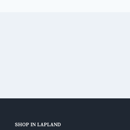
navigation
Page
SHOP IN LAPLAND