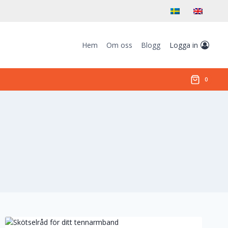
Hem
Om oss
Blogg
Logga in
0