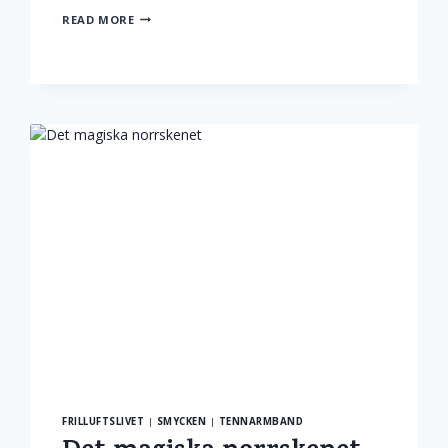
FÖRGYLL
READ MORE
SOMMARENS
KAFFESTUNDER
MED
EN
TRÄKÅSA
FRILLUFTSLIVET
|
SMYCKEN
|
TENNARMBAND