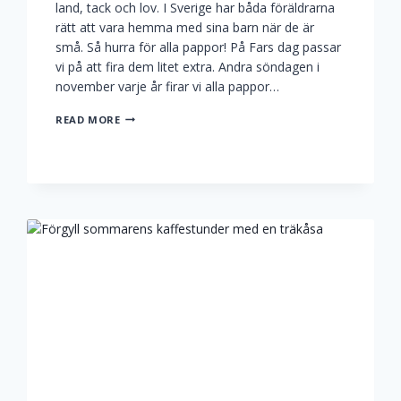
land, tack och lov. I Sverige har båda föräldrarna
rätt att vara hemma med sina barn när de är
små. Så hurra för alla pappor! På Fars dag passar
vi på att fira dem litet extra. Andra söndagen i
november varje år firar vi alla pappor…
HURRA
READ MORE
FÖR
ALLA
PAPPOR
PÅ
FARS
DAG!