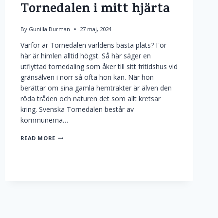
Tornedalen i mitt hjärta
By
Gunilla Burman
27 maj, 2024
Varför är Tornedalen världens bästa plats? För
här är himlen alltid högst. Så här säger en
utflyttad tornedaling som åker till sitt fritidshus vid
gränsälven i norr så ofta hon kan. När hon
berättar om sina gamla hemtrakter är älven den
röda tråden och naturen det som allt kretsar
kring. Svenska Tornedalen består av
kommunerna…
TORNEDALEN
READ MORE
I
MITT
HJÄRTA