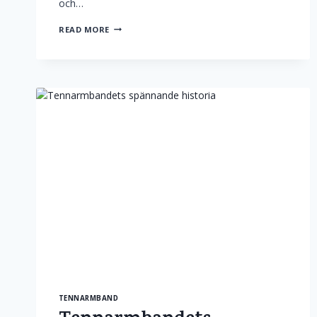
och…
VÅRA
READ MORE
TENNARMBAND
–
GENUINT
SVENSKT
HANTVERK
MED
RÖTTERNA
I
NORR
TENNARMBAND