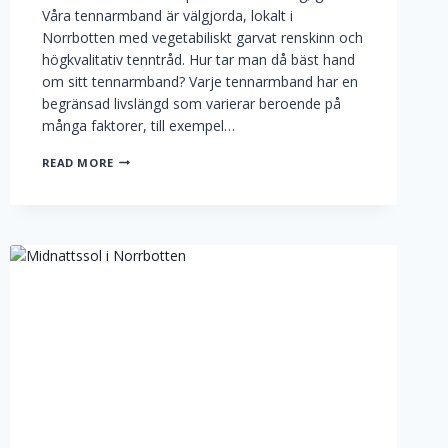
Våra tennarmband är välgjorda, lokalt i
Norrbotten med vegetabiliskt garvat renskinn och
högkvalitativ tenntråd. Hur tar man då bäst hand
om sitt tennarmband? Varje tennarmband har en
begränsad livslängd som varierar beroende på
många faktorer, till exempel…
SKÖTSELRÅD
READ MORE
FÖR
DITT
TENNARMBAND