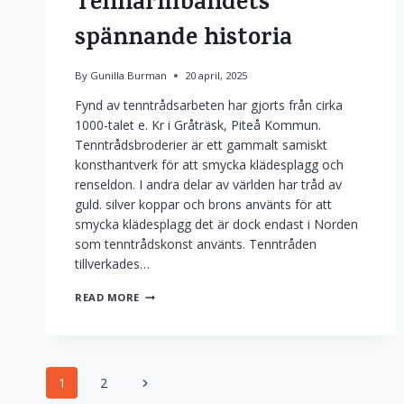
Tennarmbandets
spännande historia
By
Gunilla Burman
20 april, 2025
Fynd av tenntrådsarbeten har gjorts från cirka
1000-talet e. Kr i Gråträsk, Piteå Kommun.
Tenntrådsbroderier är ett gammalt samiskt
konsthantverk för att smycka klädesplagg och
renseldon. I andra delar av världen har tråd av
guld. silver koppar och brons använts för att
smycka klädesplagg det är dock endast i Norden
som tenntrådskonst använts. Tenntråden
tillverkades…
TENNARMBANDETS
READ MORE
SPÄNNANDE
HISTORIA
Page
Next
1
2