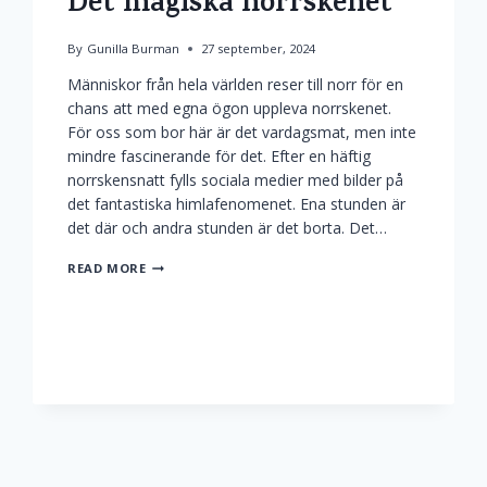
Det magiska norrskenet
By
Gunilla Burman
27 september, 2024
Människor från hela världen reser till norr för en
chans att med egna ögon uppleva norrskenet.
För oss som bor här är det vardagsmat, men inte
mindre fascinerande för det. Efter en häftig
norrskensnatt fylls sociala medier med bilder på
det fantastiska himlafenomenet. Ena stunden är
det där och andra stunden är det borta. Det…
DET
READ MORE
MAGISKA
NORRSKENET