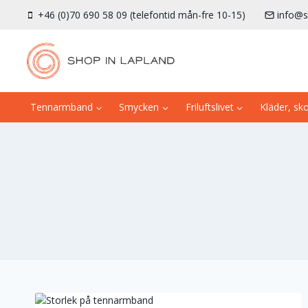
Skip
+46 (0)70 690 58 09 (telefontid mån-fre 10-15)
info@s
to
content
Tennarmband
Smycken
Friluftslivet
Kläder, sk