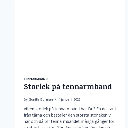
TENNARMBAND
Storlek på tennarmband
By
Gunilla Burman
4 januari, 2026
Vilken storlek på tennarmband har Du? En del tar i
från tårna och beställer den största storleken vi
har och då blir tennarmbandet många gånger för
stort och skickas åter. Andra mäter längden på