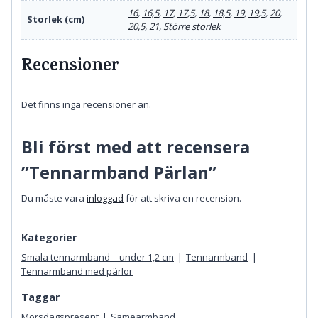
16
,
16,5
,
17
,
17,5
,
18
,
18,5
,
19
,
19,5
,
20
,
Storlek (cm)
20,5
,
21
,
Större storlek
Recensioner
Det finns inga recensioner än.
Bli först med att recensera
”Tennarmband Pärlan”
Du måste vara
inloggad
för att skriva en recension.
Kategorier
Smala tennarmband – under 1,2 cm
|
Tennarmband
|
Tennarmband med pärlor
Taggar
Morsdagspresent
|
Samearmband