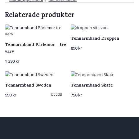
Relaterade produkter
Tennarmband Droppen
Tennarmband Pärlemor – tre
890
kr
varv
1 290
kr
Tennarmband Sweden
Tennarmband Skate
990
kr
790
kr
Betygsatt
5.00
av 5