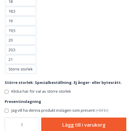
18
18,5
19
19,5
20
20,5
21
Större storlek
Större storlek: Specialbeställning. Ej ånger- eller bytesrätt.
Klicka här för val av större storlek
Presentinslagning
Jag vill ha denna produkt inslagen som present
(
+69 kr
)
Tennarmband
Lägg till i varukorg
Pärlan