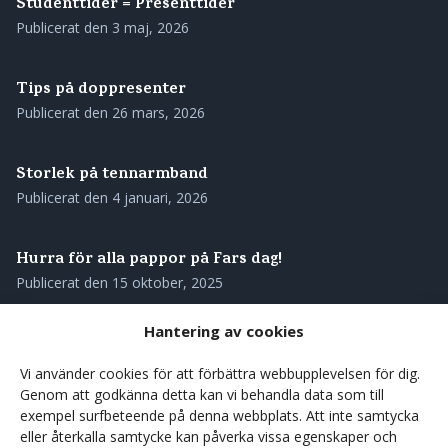
Studenttider = Presenttider
Publicerat den
3 maj, 2026
Tips på doppresenter
Publicerat den
26 mars, 2026
Storlek på tennarmband
Publicerat den
4 januari, 2026
Hurra för alla pappor på Fars dag!
Publicerat den
15 oktober, 2025
Hantering av cookies
Skötselråd för ditt tennarmband
Publicerat den
28 augusti, 2025
Vi använder cookies för att förbättra webbupplevelsen för dig.
Genom att godkänna detta kan vi behandla data som till
exempel surfbeteende på denna webbplats. Att inte samtycka
Våra tennarmband – genuint svenskt hantverk med
eller återkalla samtycke kan påverka vissa egenskaper och