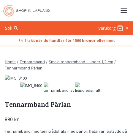
Skip
to
content
Sök
Varukorg
0
Fri frakt när du handlar för 1500 kronor eller mer
.
Home
/
Tennarmband
/
Smala tennarmband - under 1,2 cm
/
Tennarmband Pärlan
Tennarmband Pärlan
890
kr
Tennarmband med tenntrådsfläta med pärlor, flätan är fastsydd på