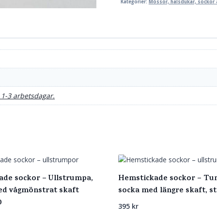
57
Kategorier:
Mössor, halsdukar, sockor 
mängd
 1-3 arbetsdagar.
de sockor – Ullstrumpa,
Hemstickade sockor – Tu
ed vågmönstrat skaft
socka med längre skaft, s
0
395
kr