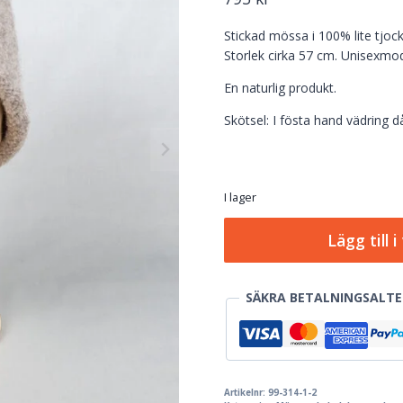
Stickad mössa i 100% lite tjocka
Storlek cirka 57 cm. Unisexmod
En naturlig produkt.
Skötsel: I fösta hand vädring då
I lager
Stickad
Lägg till 
mössa
i
ull
SÄKRA BETALNINGSALTE
-
unisexmodell
-
storlek
ca
Artikelnr:
99-314-1-2