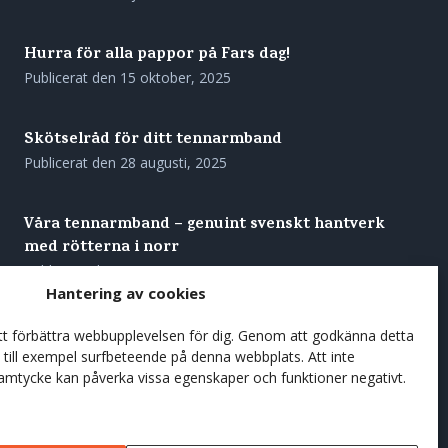
Hurra för alla pappor på Fars dag!
Publicerat den
15 oktober, 2025
Skötselråd för ditt tennarmband
Publicerat den
28 augusti, 2025
Våra tennarmband – genuint svenskt hantverk
med rötterna i norr
Publicerat den
27 augusti, 2025
Hantering av cookies
Förgyll sommarens kaffestunder med en
att förbättra webbupplevelsen för dig. Genom att godkänna detta
träkåsa
till exempel surfbeteende på denna webbplats. Att inte
samtycke kan påverka vissa egenskaper och funktioner negativt.
Publicerat den
7 juni, 2025