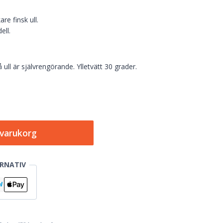
re finsk ull.
ell.
 ull är självrengörande. Ylletvätt 30 grader.
i varukorg
RNATIV