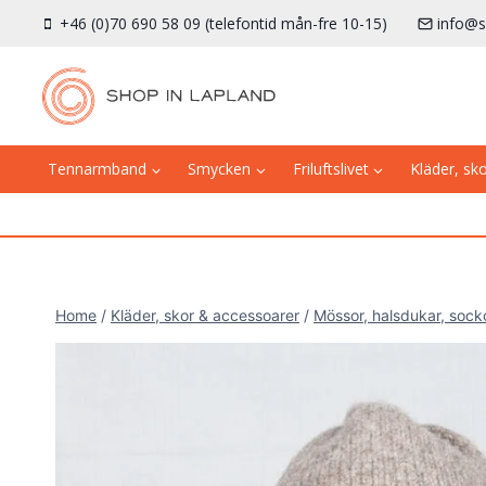
Skip
+46 (0)70 690 58 09 (telefontid mån-fre 10-15)
info@s
to
content
Tennarmband
Smycken
Friluftslivet
Kläder, sk
Home
/
Kläder, skor & accessoarer
/
Mössor, halsdukar, sock