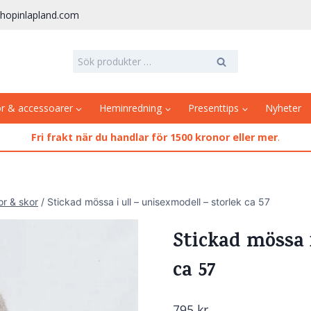
hopinlapland.com
Sök
Sök
efter:
or & accessoarer
Heminredning
Presenttips
Nyheter
Fri frakt när du handlar för 1500 kronor eller mer
.
or & skor
/
Stickad mössa i ull – unisexmodell – storlek ca 57
Stickad mössa i
ca 57
795
kr