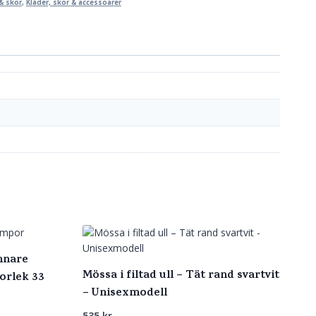
& skor
,
Kläder, skor & accessoarer
nnare
Mössa i filtad ull – Tät rand svartvit
torlek 33
– Unisexmodell
535
kr