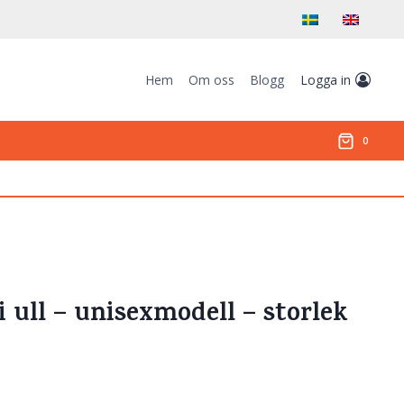
Hem
Om oss
Blogg
Logga in
0
 ull – unisexmodell – storlek