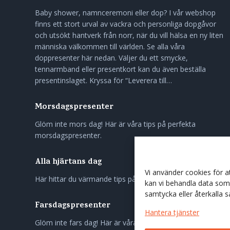
Baby shower, namnceremoni eller dop? I vår webshop
finns ett stort urval av vackra och personliga dopgåvor
och utsökt hantverk från norr, när du vill hälsa en ny liten
människa välkommen till världen. Se alla våra
doppresenter här nedan. Väljer du ett smycke,
tennarmband eller presentkort kan du även beställa
presentinslaget. Kryssa för “Leverera till…
Morsdagspresenter
Glöm inte mors dag! Här är våra tips på perfekta
morsdagspresenter.
Alla hjärtans dag
Vi använder cookies för 
Här hittar du värmande tips på gåvor till nära och kära.
kan vi behandla data som 
samtycka eller återkalla 
Farsdagspresenter
Hantera tjänster
Glöm inte fars dag! Här är våra tips på perfekta