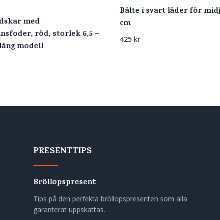
Bälte i svart läder för mi
dskar med
cm
sfoder, röd, storlek 6,5 –
425
kr
lång modell
PRESENTTIPS
Bröllopspresent
Tips på den perfekta bröllopspresenten som alla
garanterat uppskattas.