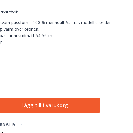
 svartvit
m passform i 100 % merinoull. Välj rak modell eller den
igt varm över öronen.
 passar huvudmått 54-56 cm.
r.
Lägg till i varukorg
RNATIV