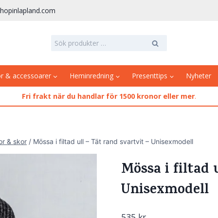
hopinlapland.com
Sök
Sök
efter:
or & accessoarer
Heminredning
Presenttips
Nyheter
Fri frakt när du handlar för 1500 kronor eller mer
.
or & skor
/
Mössa i filtad ull – Tät rand svartvit – Unisexmodell
Mössa i filtad 
Unisexmodell
535
kr