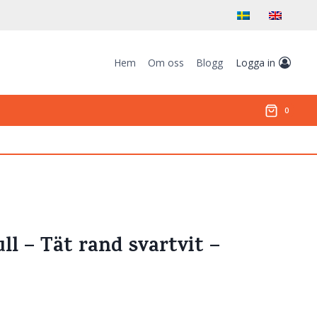
Hem
Om oss
Blogg
Logga in
0
ull – Tät rand svartvit –