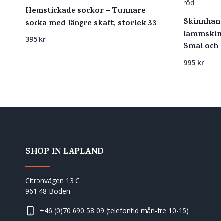
Hemstickade sockor – Tunnare
Skinnhan
socka med längre skaft, storlek 33
lammskinn
395
kr
Smal och 
995
kr
SHOP IN LAPLAND
Citronvägen 13 C
961 48 Boden
+46 (0)70 690 58 09
(telefontid mån-fre 10-15)