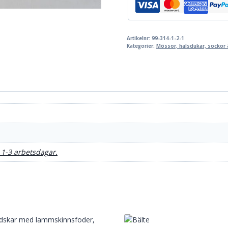
Tät
rand
svartvit
-
Artikelnr:
99-314-1-2-1
Unisexmodell
Kategorier:
Mössor, halsdukar, sockor 
mängd
 1-3 arbetsdagar.