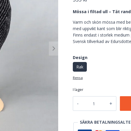
Mössa i filtad ull – Tät rand
Varm och skön mössa med bekvä
med uppvikt kant som blir rikt
Finns endast i storlek medium
Svensk tillverkad av Edursdotte
Design
Rak
Rensa
I lager
Mössa
i
filtad
ull
SÄKRA BETALNINGSALTE
–