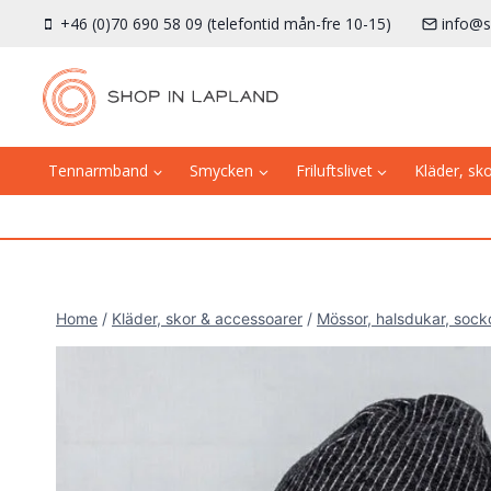
Skip
+46 (0)70 690 58 09 (telefontid mån-fre 10-15)
info@s
to
content
Tennarmband
Smycken
Friluftslivet
Kläder, sk
Home
/
Kläder, skor & accessoarer
/
Mössor, halsdukar, sock