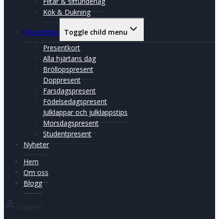
Filtar & sittunderlag
Kök & Dukning
Presenttips
Toggle child menu
Presentkort
Alla hjärtans dag
Bröllopspresent
Doppresent
Farsdagspresent
Födelsedagspresent
Julklappar och julklappstips
Morsdagspresent
Studentpresent
Nyheter
Hem
Om oss
Blogg
Logga in