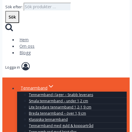
Sök efter:
Sök
Hem
Om oss
Blogg
Logga in
Tennarmband
Tennarmband i lager – Snabb leverans
Smala tennarmband – under 1,2 cm
Lite bredare tennarmband 1,2-1,9 cm
Breda tennarmband – över 1,9 cm
Klassiska tennarmband
Tennarmband med guld & koppartråd
Tennarmband med kristaller