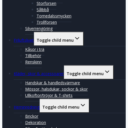
Storforsen
Sålbbå
Tornedalssmycken
Trollforsen
Silverrengöring
Friluftslivet
Toggle child menu
Kåsor i trä
Tillbehör
Renskinn
Kläder, skor & accessoarer
Toggle child menu
Handskar & handledsvärmare
Mössor, halsdukar, sockor & skor
Ullkoftor/tröjor & T-shirts
Heminredning
Toggle child menu
Brickor
Dekoration