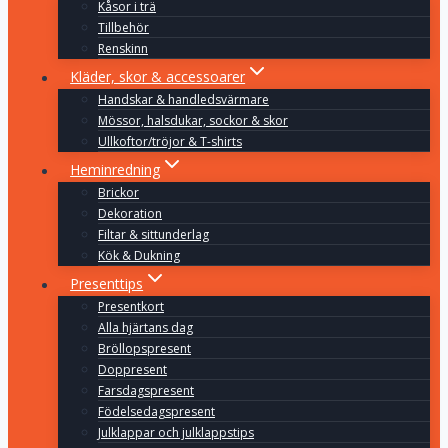
Kåsor i trä
Tillbehör
Renskinn
Kläder, skor & accessoarer
Handskar & handledsvärmare
Mössor, halsdukar, sockor & skor
Ullkoftor/tröjor & T-shirts
Heminredning
Brickor
Dekoration
Filtar & sittunderlag
Kök & Dukning
Presenttips
Presentkort
Alla hjärtans dag
Bröllopspresent
Doppresent
Farsdagspresent
Födelsedagspresent
Julklappar och julklappstips