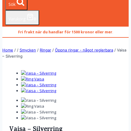
Sök
Varukorg
0
Fri frakt när du handlar för 1500 kronor eller mer
.
Home
/
/
Smycken
/
Ringar
/
Öppna ringar - något reglerbara
/
Vaisa
– Silverring
Vaisa – Silverring