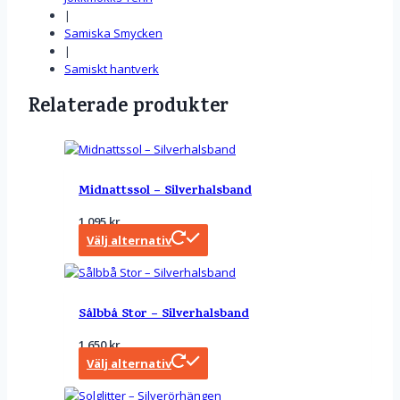
|
Samiska Smycken
|
Samiskt hantverk
Relaterade produkter
Midnattssol – Silverhalsband
1 095
kr
Välj alternativ
Sålbbå Stor – Silverhalsband
1 650
kr
Välj alternativ