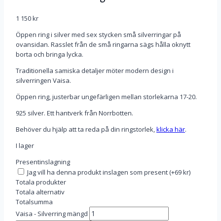
1 150
kr
Öppen ring i silver med sex stycken små silverringar på
ovansidan. Rasslet från de små ringarna sägs hålla oknytt
borta och bringa lycka.
Traditionella samiska detaljer möter modern design i
silverringen Vaisa.
Öppen ring, justerbar ungefärligen mellan storlekarna 17-20.
925 silver. Ett hantverk från Norrbotten.
Behöver du hjälp att ta reda på din ringstorlek,
klicka här
.
I lager
Presentinslagning
Jag vill ha denna produkt inslagen som present
(
+69 kr
)
Totala produkter
Totala alternativ
Totalsumma
Vaisa - Silverring mängd