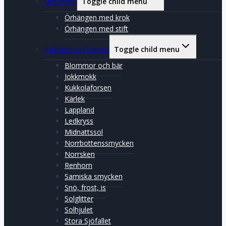
Örhängen
Toggle child menu
Örhängen med krok
Örhängen med stift
Kollektioner/Teman
Toggle child menu
Blommor och bär
Jokkmokk
Kukkolaforsen
Kärlek
Lappland
Ledkryss
Midnattssol
Norrbottenssmycken
Norrsken
Renhorn
Samiska smycken
Snö, frost, is
Solglitter
Solhjulet
Stora Sjöfallet