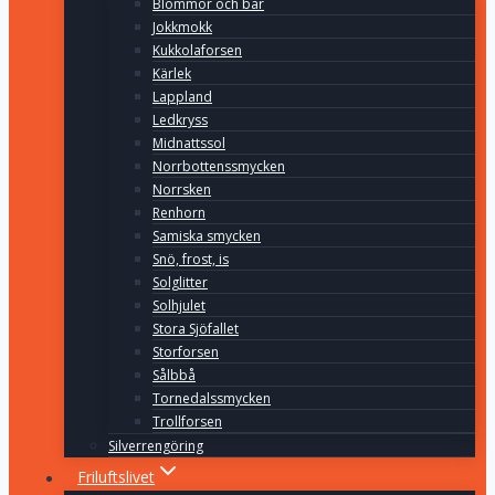
Blommor och bär
Jokkmokk
Kukkolaforsen
Kärlek
Lappland
Ledkryss
Midnattssol
Norrbottenssmycken
Norrsken
Renhorn
Samiska smycken
Snö, frost, is
Solglitter
Solhjulet
Stora Sjöfallet
Storforsen
Sålbbå
Tornedalssmycken
Trollforsen
Silverrengöring
Friluftslivet