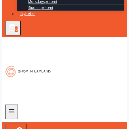
Morsdagspresent
Studentpresent
Nyheter
0