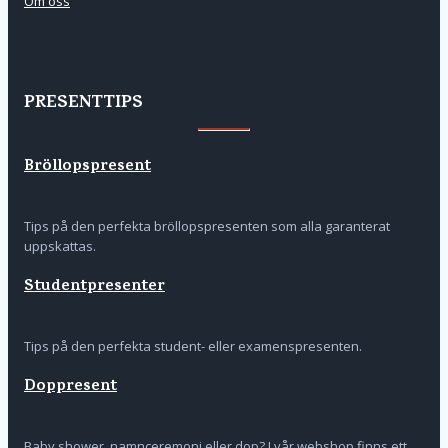
Om oss
PRESENTTIPS
Bröllopspresent
Tips på den perfekta bröllopspresenten som alla garanterat
uppskattas.
Studentpresenter
Tips på den perfekta student- eller examenspresenten.
Doppresent
Baby shower, namnceremoni eller dop? I vår webshop finns ett