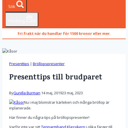
Sök
Varukorg
0
Fri frakt när du handlar för 1500 kronor eller mer
.
Presenttips
|
Bröllopspresenter
Presenttips till brudparet
By
Gunilla Burman
14 maj, 2019
23 maj, 2023
Nu i maj blomstrar kärleken och många bröllop är
inplanerade.
Här finner du några tips på bröllopspresenter!
Varför inte var sitt
Tennarmband Klassikern
i olika färger till