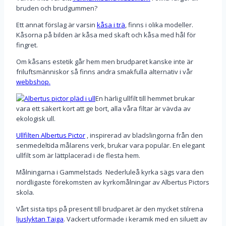
bruden och brudgummen?
Ett annat förslag är varsin
kåsa i trä
, finns i olika modeller.
Kåsorna på bilden är kåsa med skaft och kåsa med hål för
fingret.
Om kåsans estetik går hem men brudparet kanske inte är
friluftsmänniskor så finns andra smakfulla alternativ i vår
webbshop.
En härlig ullfilt till hemmet brukar
vara ett säkert kort att ge bort, alla våra filtar är vävda av
ekologisk ull.
Ullfilten Albertus Pictor
, inspirerad av bladslingorna från den
senmedeltida målarens verk, brukar vara populär. En elegant
ullfilt som är lättplacerad i de flesta hem.
Målningarna i Gammelstads Nederluleå kyrka sägs vara den
nordligaste förekomsten av kyrkomålningar av Albertus Pictors
skola.
Vårt sista tips på present till brudparet är den mycket stilrena
ljuslyktan Taiga
. Vackert utformade i keramik med en siluett av