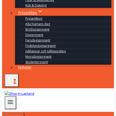
Kök & Dukning
Presenttips
Presentkort
Alla hjärtans dag
Bröllopspresent
Doppresent
Farsdagspresent
Födelsedagspresent
Julklappar och julklappstips
Morsdagspresent
Studentpresent
Nyheter
0