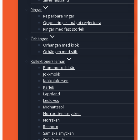
Silverhalsband
Ringar
Reglerbara ringar
Öppna ringar – något reglerbara
Ringar med fast storlek
Örhängen
Örhängen med krok
Örhängen med stift
Kollektioner/Teman
Blommor och bär
Jokkmokk
Kukkolaforsen
Kärlek
Lappland
Ledkryss
Midnattssol
Norrbottenssmycken
Norrsken
Renhorn
Samiska smycken
Snö, frost, is