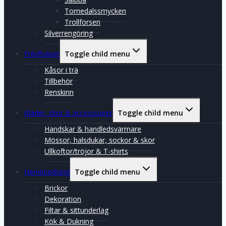
Tornedalssmycken
Trollforsen
Silverrengöring
Friluftslivet
Toggle child menu
Kåsor i trä
Tillbehör
Renskinn
Kläder, skor & accessoarer
Toggle child menu
Handskar & handledsvärmare
Mössor, halsdukar, sockor & skor
Ullkoftor/tröjor & T-shirts
Heminredning
Toggle child menu
Brickor
Dekoration
Filtar & sittunderlag
Kök & Dukning