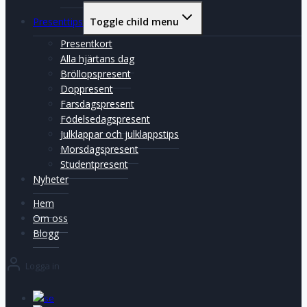
Presenttips
Toggle child menu
Presentkort
Alla hjärtans dag
Bröllopspresent
Doppresent
Farsdagspresent
Födelsedagspresent
Julklappar och julklappstips
Morsdagspresent
Studentpresent
Nyheter
Hem
Om oss
Blogg
Logga in
se