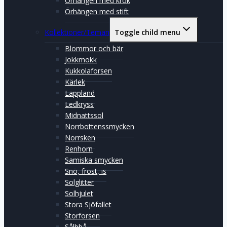
Örhängen med krok
Örhängen med stift
Kollektioner/Teman
Toggle child menu
Blommor och bär
Jokkmokk
Kukkolaforsen
Kärlek
Lappland
Ledkryss
Midnattssol
Norrbottenssmycken
Norrsken
Renhorn
Samiska smycken
Snö, frost, is
Solglitter
Solhjulet
Stora Sjöfallet
Storforsen
Sålbbå