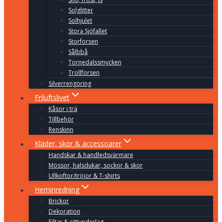
Solglitter
Solhjulet
Stora Sjöfallet
Storforsen
Sålbbå
Tornedalssmycken
Trollforsen
Silverrengöring
Friluftslivet
Kåsor i trä
Tillbehör
Renskinn
Kläder, skor & accessoarer
Handskar & handledsvärmare
Mössor, halsdukar, sockor & skor
Ullkoftor/tröjor & T-shirts
Heminredning
Brickor
Dekoration
Filtar & sittunderlag