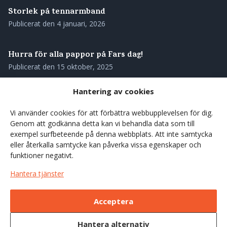
Storlek på tennarmband
Publicerat den
4 januari, 2026
Hurra för alla pappor på Fars dag!
Publicerat den
15 oktober, 2025
Hantering av cookies
Skötselråd för ditt tennarmband
Publicerat den
28 augusti, 2025
Vi använder cookies för att förbättra webbupplevelsen för dig.
Genom att godkänna detta kan vi behandla data som till
exempel surfbeteende på denna webbplats. Att inte samtycka
Våra tennarmband – genuint svenskt hantverk med
eller återkalla samtycke kan påverka vissa egenskaper och
rötterna i norr
funktioner negativt.
Publicerat den
27 augusti, 2025
Hantera tjänster
Förgyll sommarens kaffestunder med en träkåsa
Acceptera
Publicerat den
7 juni, 2025
Hantera alternativ