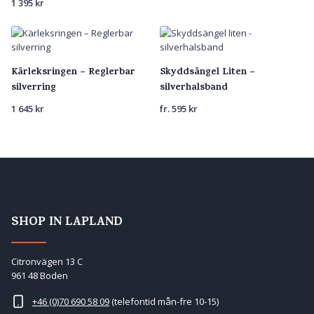
1 395
kr
Kärleksringen – Reglerbar
Skyddsängel Liten –
silverring
silverhalsband
1 645
kr
fr.
595
kr
SHOP IN LAPLAND
Citronvägen 13 C
961 48 Boden
+46 (0)70 690 58 09
(telefontid mån-fre 10-15)