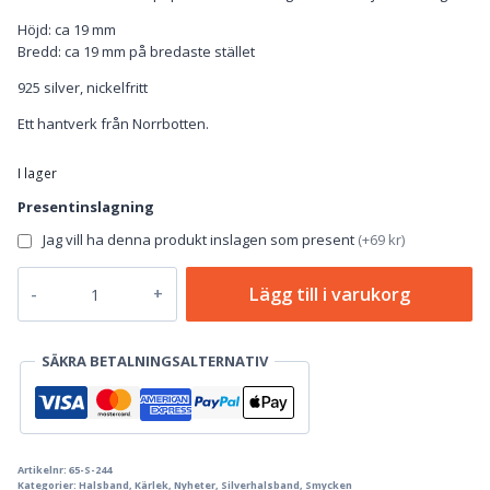
Höjd: ca 19 mm
Bredd: ca 19 mm på bredaste stället
925 silver, nickelfritt
Ett hantverk från Norrbotten.
I lager
Presentinslagning
Jag vill ha denna produkt inslagen som present
(
+69 kr
)
Kärlekshjärtat
Lägg till i varukorg
-
Silverhalsband
mängd
SÄKRA BETALNINGSALTERNATIV
Artikelnr:
65-S-244
Kategorier:
Halsband
,
Kärlek
,
Nyheter
,
Silverhalsband
,
Smycken