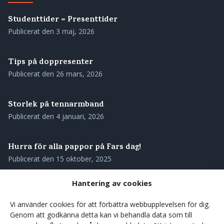
Studenttider = Presenttider
Publicerat den
3 maj, 2026
Tips på doppresenter
Publicerat den
26 mars, 2026
Storlek på tennarmband
Publicerat den
4 januari, 2026
Hurra för alla pappor på Fars dag!
Publicerat den
15 oktober, 2025
Hantering av cookies
Skötselråd för ditt tennarmband
Publicerat den
28 augusti, 2025
Vi använder cookies för att förbättra webbupplevelsen för dig.
Genom att godkänna detta kan vi behandla data som till