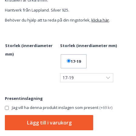
Hantverk från Lappland. Silver 925.
Behöver du hjälp att ta reda på din ringstorlek,
klicka här
.
Storlek (innerdiameter
Storlek (innerdiameter mm)
mm)
17-19
Presentinslagning
Jag vill ha denna produkt inslagen som present
(
+69 kr
)
Stjärnring
Lägg till i varukorg
Vit
-
Silverring