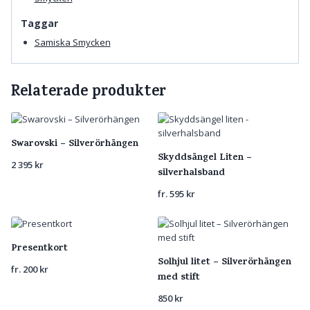
Taggar
Samiska Smycken
Relaterade produkter
Swarovski – Silverörhängen
Skyddsängel Liten –
2 395
kr
silverhalsband
fr.
595
kr
Presentkort
Solhjul litet – Silverörhängen
fr.
200
kr
med stift
850
kr