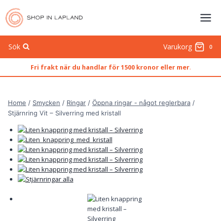
Skip
to
content
Sök
Varukorg
0
Fri frakt när du handlar för 1500 kronor eller mer
.
Home
/
Smycken
/
Ringar
/
Öppna ringar - något reglerbara
/
Stjärnring Vit – Silverring med kristall