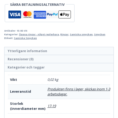
SÄKRA BETALNINGSALTERNATIV
med
kristall
mängd
Artikelnr:
15-05-Vit
Kategorier:
Öppna ringar - något reglerbara
,
Ringar
,
Samiska smycken
,
Smycken
Etikett:
Samiska Smycken
Ytterligare information
Recensioner (0)
Kategorier och taggar
Vikt
0,02 kg
Produkten finns i lager, skickas inom 1-3
Leveranstid
arbetsdagar.
Storlek
17-19
(innerdiameter mm)