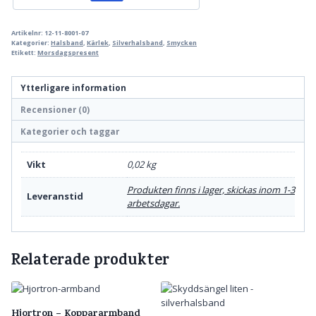
Artikelnr:
12-11-8001-07
Kategorier:
Halsband
,
Kärlek
,
Silverhalsband
,
Smycken
Etikett:
Morsdagspresent
Ytterligare information
Recensioner (0)
Kategorier och taggar
Vikt
0,02 kg
Produkten finns i lager, skickas inom 1-3
Leveranstid
arbetsdagar.
Relaterade produkter
Hjortron – Koppararmband