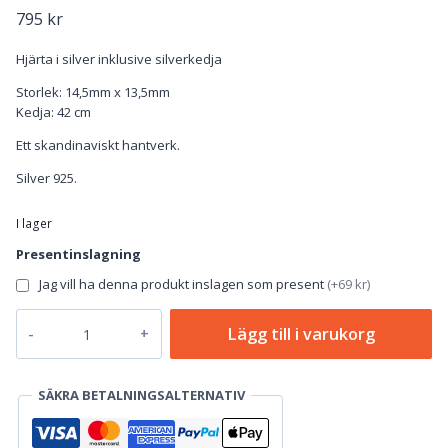
795
kr
Hjärta i silver inklusive silverkedja
Storlek: 14,5mm x 13,5mm
Kedja: 42 cm
Ett skandinaviskt hantverk.
Silver 925.
I lager
Presentinslagning
Jag vill ha denna produkt inslagen som present
(
+69 kr
)
Hjärtat
Lägg till i varukorg
Litet
-
Silverhalsband
SÄKRA BETALNINGSALTERNATIV
mängd