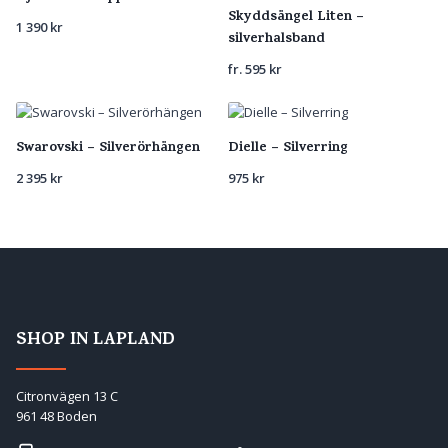
Skyddsängel Liten –
1 390
kr
silverhalsband
fr.
595
kr
Swarovski – Silverörhängen
Dielle – Silverring
2 395
kr
975
kr
SHOP IN LAPLAND
Citronvägen 13 C
961 48 Boden