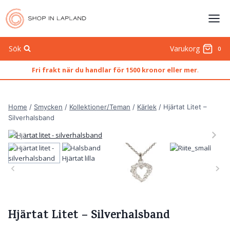
Skip
to
content
Sök
Varukorg
0
Fri frakt när du handlar för 1500 kronor eller mer
.
Home
/
Smycken
/
Kollektioner/Teman
/
Kärlek
/
Hjärtat Litet –
Silverhalsband
Hjärtat Litet – Silverhalsband