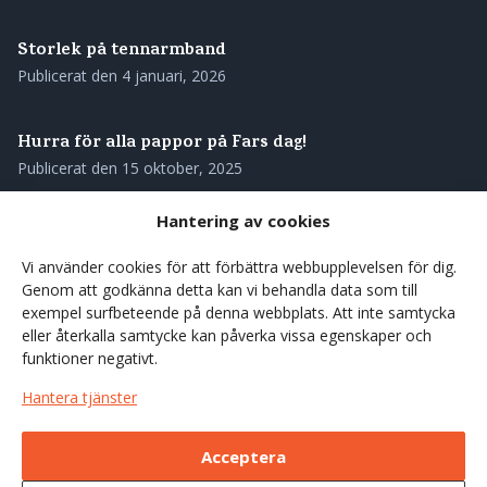
Storlek på tennarmband
Publicerat den
4 januari, 2026
Hurra för alla pappor på Fars dag!
Publicerat den
15 oktober, 2025
Hantering av cookies
Skötselråd för ditt tennarmband
Publicerat den
28 augusti, 2025
Vi använder cookies för att förbättra webbupplevelsen för dig.
Genom att godkänna detta kan vi behandla data som till
exempel surfbeteende på denna webbplats. Att inte samtycka
Våra tennarmband – genuint svenskt hantverk med
eller återkalla samtycke kan påverka vissa egenskaper och
rötterna i norr
funktioner negativt.
Publicerat den
27 augusti, 2025
Hantera tjänster
Förgyll sommarens kaffestunder med en träkåsa
Acceptera
Publicerat den
7 juni, 2025