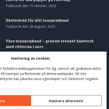
Hurra för alla pappor på Fars dag!
Publicerat den
15 oktober, 2025
Skötselråd för ditt tennarmband
Publicerat den
28 augusti, 2025
Våra tennarmband – genuint svenskt hantverk
med rötterna i norr
Publicerat den
27 augusti, 2025
Hantering av cookies
Förgyll sommarens kaffestunder med en
att förbättra webbupplevelsen för dig. Genom att godkänna detta
träkåsa
till exempel surfbeteende på denna webbplats. Att inte
samtycke kan påverka vissa egenskaper och funktioner negativt.
Publicerat den
7 juni, 2025
era
Hantera alternativ