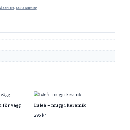
Kåsor i trä
,
Kök & Dukning
k för vägg
Luleå – mugg i keramik
295
kr