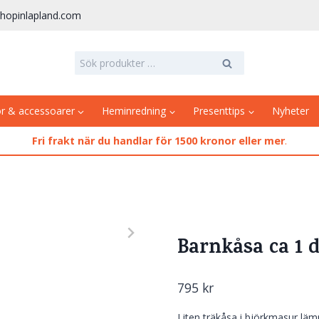
hopinlapland.com
Sök
Sök
efter:
or & accessoarer
Heminredning
Presenttips
Nyheter
Fri frakt när du handlar för 1500 kronor eller mer
.
Barnkåsa ca 1 d
795
kr
Liten träkåsa i björkmasur lämpl