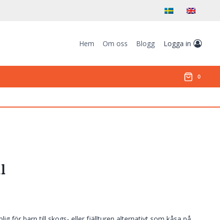
Hem
Om oss
Blogg
Logga in
0
l
ig för barn till skogs- eller fjällturen alternativt som kåsa på