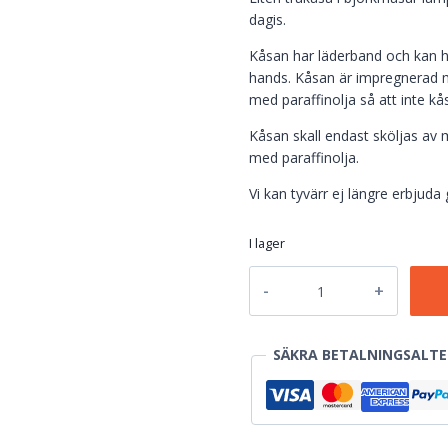
dagis.
Kåsan har läderband och kan hän
hands. Kåsan är impregnerad me
med paraffinolja så att inte kå
Kåsan skall endast sköljas av
med paraffinolja.
Vi kan tyvärr ej längre erbjuda
I lager
Barnkåsa
ca
1
dl
SÄKRA BETALNINGSALTE
mängd