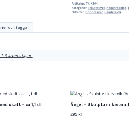
Artikelnr:
Tk-K164
Kategorier:
Friluftslivet
,
Heminredning
,
Etiketter:
Doppresent
,
Handgravyr
rier och taggar
 1-3 arbetsdagar.
d skaft – ca 1,1 dl
Ängel – Skulptur i kerami
295
kr