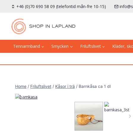
Skip
+46 (0)70 690 58 09 (telefontid mån-fre 10-15)
info@s
to
content
Tennarmband
Smycken
Friluftslivet
Kläder, sk
Home
/
Friluftslivet
/
Kåsor i trä
/
Barnkåsa ca 1 dl