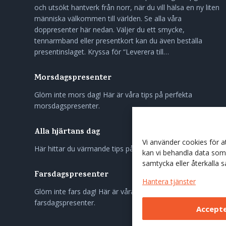
och utsökt hantverk från norr, när du vill hälsa en ny liten
människa välkommen till världen. Se alla våra
doppresenter här nedan. Väljer du ett smycke,
tennarmband eller presentkort kan du även beställa
presentinslaget. Kryssa för “Leverera till…
Morsdagspresenter
Glöm inte mors dag! Här är våra tips på perfekta
morsdagspresenter.
Alla hjärtans dag
Vi använder cookies för 
Här hittar du värmande tips på gåvor till nära och kära.
kan vi behandla data som 
samtycka eller återkalla 
Farsdagspresenter
Hantera tjänster
Glöm inte fars dag! Här är våra tips på perfekta
farsdagspresenter.
Accept