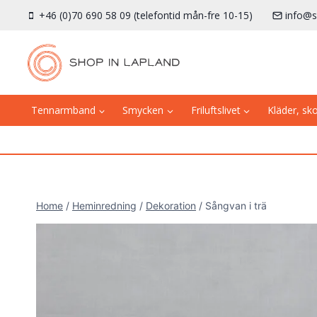
Skip
+46 (0)70 690 58 09 (telefontid mån-fre 10-15)
info@s
to
content
Tennarmband
Smycken
Friluftslivet
Kläder, sk
Home
/
Heminredning
/
Dekoration
/
Sångvan i trä