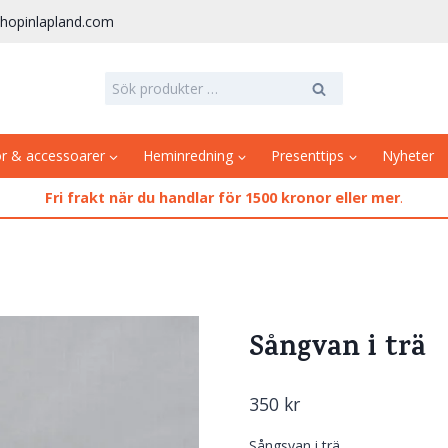
hopinlapland.com
Sök
Sök
efter:
or & accessoarer
Heminredning
Presenttips
Nyheter
Fri frakt när du handlar för 1500 kronor eller mer
.
Sångvan i trä
350
kr
Sångsvan i trä.