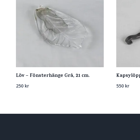
Löv – Fönsterhänge Grå, 21 cm.
Kapsylöpp
250
kr
550
kr