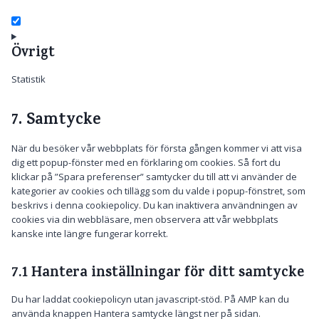
a
v
g
t
l
i
C
l
t
y
c
o
e
o
t
e
Övrigt
n
-
s
i
g
s
a
e
c
o
e
Statistik
d
r
s
o
n
s
v
g
t
e
i
7. Samtycke
C
l
t
n
c
o
e
o
s
e
n
-
När du besöker vår webbplats för första gången kommer vi att visa
s
e
e
s
a
dig ett popup-fönster med en förklaring om cookies. Så fort du
e
l
e
d
klickar på ”Spara preferenser” samtycker du till att vi använder de
r
e
n
s
kategorier av cookies och tillägg som du valde i popup-fönstret, som
v
m
t
beskrivs i denna cookiepolicy. Du kan inaktivera användningen av
i
e
t
cookies via din webbläsare, men observera att vår webbplats
c
n
o
kanske inte längre fungerar korrekt.
e
t
s
l
o
e
i
7.1 Hantera inställningar för ditt samtycke
r
r
t
v
e
Du har laddat cookiepolicyn utan javascript-stöd. På AMP kan du
i
s
använda knappen Hantera samtycke längst ner på sidan.
c