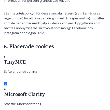
information för personligt anpassad reklam.
Läs integritetspolicyn för dessa sociala nätverk (som kan ändras
regelbundet) för att läsa vad de gör med dina (personliga) uppgifter
som de behandlar med hjälp av dessa cookies. Uppgifterna som
hämtas anonymiseras så mycket som möjligt. Facebook och
Instagram är belägna i USA.
6. Placerade cookies
TinyMCE
Syfte under utredning
C
o
Microsoft Clarity
n
s
e
Statistik, Marknadsföring
n