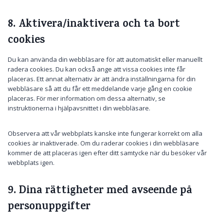
p
e
e
Ö
e
8. Aktivera/inaktivera och ta bort
v
d
r
cookies
i
g
Du kan använda din webbläsare för att automatiskt eller manuellt
t
radera cookies. Du kan också ange att vissa cookies inte får
placeras. Ett annat alternativ är att ändra inställningarna för din
webbläsare så att du får ett meddelande varje gång en cookie
placeras. För mer information om dessa alternativ, se
instruktionerna i hjälpavsnittet i din webbläsare.
Observera att vår webbplats kanske inte fungerar korrekt om alla
cookies är inaktiverade. Om du raderar cookies i din webbläsare
kommer de att placeras igen efter ditt samtycke när du besöker vår
webbplats igen.
9. Dina rättigheter med avseende på
personuppgifter